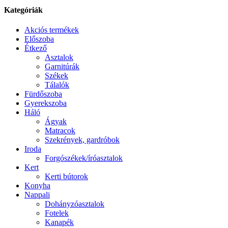
Kategóriák
Akciós termékek
Előszoba
Étkező
Asztalok
Garnitúrák
Székek
Tálalók
Fürdőszoba
Gyerekszoba
Háló
Ágyak
Matracok
Szekrények, gardróbok
Iroda
Forgószékek/íróasztalok
Kert
Kerti bútorok
Konyha
Nappali
Dohányzóasztalok
Fotelek
Kanapék