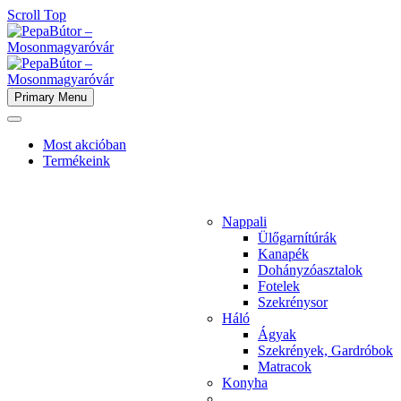
Scroll Top
Primary Menu
Most akcióban
Termékeink
Nappali
Ülőgarnítúrák
Kanapék
Dohányzóasztalok
Fotelek
Szekrénysor
Háló
Ágyak
Szekrények, Gardróbok
Matracok
Konyha