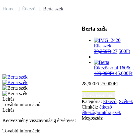
Home
Étkező
Berta szék
Berta szék
Ella szék
30,250
Ft
27,500
Ft
Étkezőasztal 160&...
129,000
Ft
45,000
Ft
28,900
Ft
25,900
Ft

Kedvencekhez
Leírás
Kategória:
Étkező
,
Székek
További információ
Címkék:
étkező
Leírás
étkezőgarnitúra
szék
Megosztás:
Kedvezmény visszavonásig érvényes!
További információ