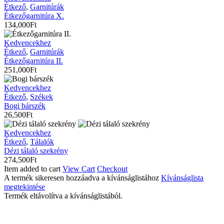
X.
Étkező
,
Garnitúrák
Étkezőgarnitúra X.
134,000
Ft
Étkezőgarnitúra
Kedvencekhez
II.
Étkező
,
Garnitúrák
Étkezőgarnitúra II.
251,000
Ft
Bogi
Kedvencekhez
bárszék
Étkező
,
Székek
Bogi bárszék
26,500
Ft
Dézi
Kedvencekhez
tálaló
Étkező
,
Tálalók
szekrény
Dézi tálaló szekrény
274,500
Ft
Item added to cart
View Cart
Checkout
A termék sikeresen hozzáadva a kívánságlistához
Kívánságlista
megtekintése
Termék eltávolítva a kívánságlistából.