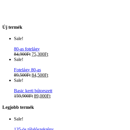
Új termék
Sale!
80-as fotelágy
84,900
Ft
75,300
Ft
Sale!
Fotelágy 80-as
89,500
Ft
84,500
Ft
Sale!
Basic kerti bútorszett
159,900
Ft
89,000
Ft
Legjobb termék
Sale!
135-ös tálalószekrény