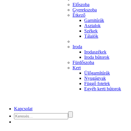
Előszoba
Gyerekszoba
Étkező
Garnitúrák
Asztalok
Székek
Tálalók
Iroda
Irodaszékek
Iroda bútorok
Fürdőszoba
Kert
Ülőgarnítúrák
Nyugágyak
Függő fotelek
Egyéb kerti bútorok
Kapcsolat