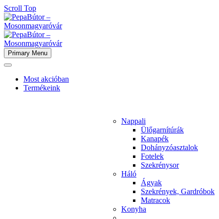
Scroll Top
Primary Menu
Most akcióban
Termékeink
Nappali
Ülőgarnítúrák
Kanapék
Dohányzóasztalok
Fotelek
Szekrénysor
Háló
Ágyak
Szekrények, Gardróbok
Matracok
Konyha