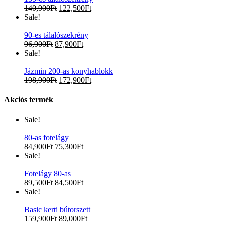
140,900
Ft
122,500
Ft
Sale!
90-es tálalószekrény
96,900
Ft
87,900
Ft
Sale!
Jázmin 200-as konyhablokk
198,900
Ft
172,900
Ft
Akciós termék
Sale!
80-as fotelágy
84,900
Ft
75,300
Ft
Sale!
Fotelágy 80-as
89,500
Ft
84,500
Ft
Sale!
Basic kerti bútorszett
159,900
Ft
89,000
Ft