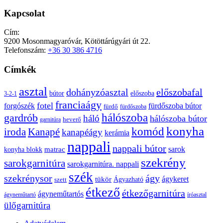
Kapcsolat
Cím:
9200 Mosonmagyaróvár, Kötöttárúgyári út 22.
Telefonszám:
+36 30 386 4716
Címkék
asztal
előszobafal
dohányzóasztal
bútor
előszoba
3-2-1
franciaágy
fotel
forgószék
fürdőszoba bútor
fürdő
fürdőszoba
gardrób
hálószoba
háló
hálószoba bútor
heverő
garnitúra
konyha
komód
Kanapé
iroda
kanapéágy
kerámia
nappali
nappali bútor
sarok
konyha blokk
matrac
szekrény
sarokgarnitúra
sarokgarnitúra. nappali
szék
szekrénysor
ágy
ágykeret
tükör
Ágyazható
szett
étkező
étkezőgarnitúra
ágyneműtartós
ágyneműtartó
íróasztal
ülőgarnitúra