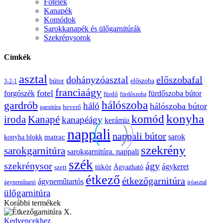
Fotelek
Kanapék
Komódok
Sarokkanapék és ülőgarnitúrák
Szekrénysorok
Címkék
asztal
előszobafal
dohányzóasztal
bútor
előszoba
3-2-1
franciaágy
fotel
forgószék
fürdőszoba bútor
fürdő
fürdőszoba
gardrób
hálószoba
háló
hálószoba bútor
heverő
garnitúra
konyha
komód
Kanapé
iroda
kanapéágy
kerámia
nappali
nappali bútor
sarok
konyha blokk
matrac
szekrény
sarokgarnitúra
sarokgarnitúra. nappali
szék
szekrénysor
ágy
ágykeret
tükör
Ágyazható
szett
étkező
étkezőgarnitúra
ágyneműtartós
ágyneműtartó
íróasztal
ülőgarnitúra
Korábbi termékek
Étkezőgarnitúra
Kedvencekhez