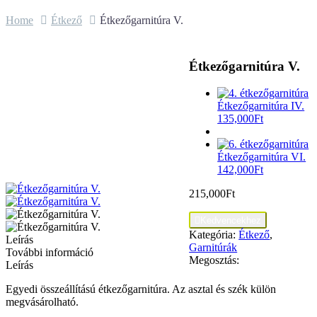
Home
Étkező
Étkezőgarnitúra V.
Étkezőgarnitúra V.
Étkezőgarnitúra IV.
135,000
Ft
Étkezőgarnitúra VI.
142,000
Ft
215,000
Ft

Kedvencekhez
Kategória:
Étkező
,
Leírás
Garnitúrák
További információ
Megosztás:
Leírás
Egyedi összeállítású étkezőgarnitúra. Az asztal és szék külön
megvásárolható.