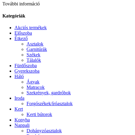
További információ
Kategóriák
Akciós termékek
Előszoba
Étkező
Asztalok
Garnitúrák
Székek
Tálalók
Fürdőszoba
Gyerekszoba
Háló
Ágyak
Matracok
Szekrények, gardróbok
Iroda
Forgószékek/íróasztalok
Kert
Kerti bútorok
Konyha
Nappali
Dohányzóasztalok