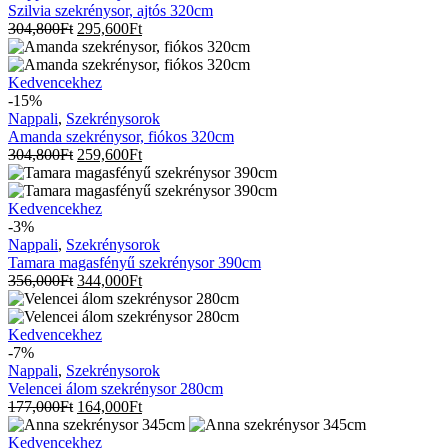
320cm
Szilvia szekrénysor, ajtós 320cm
304,800
Ft
295,600
Ft
Amanda
Kedvencekhez
szekrénysor,
-15%
fiókos
Nappali
,
Szekrénysorok
320cm
Amanda szekrénysor, fiókos 320cm
304,800
Ft
259,600
Ft
Tamara
Kedvencekhez
magasfényű
-3%
szekrénysor
Nappali
,
Szekrénysorok
390cm
Tamara magasfényű szekrénysor 390cm
356,000
Ft
344,000
Ft
Velencei
Kedvencekhez
álom
-7%
szekrénysor
Nappali
,
Szekrénysorok
280cm
Velencei álom szekrénysor 280cm
177,000
Ft
164,000
Ft
Anna
Kedvencekhez