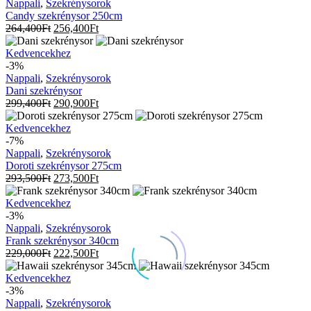
250cm
Nappali
,
Szekrénysorok
Candy szekrénysor 250cm
264,400
Ft
256,400
Ft
Dani
Kedvencekhez
szekrénysor
-3%
Nappali
,
Szekrénysorok
Dani szekrénysor
299,400
Ft
290,900
Ft
Doroti
Kedvencekhez
szekrénysor
-7%
275cm
Nappali
,
Szekrénysorok
Doroti szekrénysor 275cm
293,500
Ft
273,500
Ft
Frank
Kedvencekhez
szekrénysor
-3%
340cm
Nappali
,
Szekrénysorok
Frank szekrénysor 340cm
229,000
Ft
222,500
Ft
Hawaii
Kedvencekhez
szekrénysor
-3%
345cm
Nappali
,
Szekrénysorok