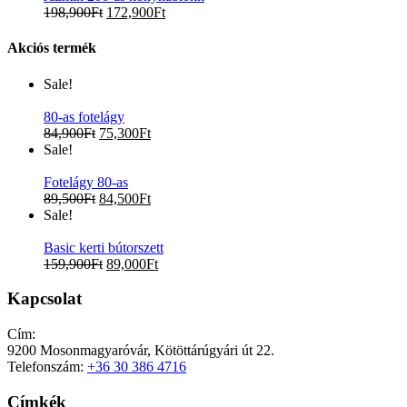
198,900
Ft
172,900
Ft
Akciós termék
Sale!
80-as fotelágy
84,900
Ft
75,300
Ft
Sale!
Fotelágy 80-as
89,500
Ft
84,500
Ft
Sale!
Basic kerti bútorszett
159,900
Ft
89,000
Ft
Kapcsolat
Cím:
9200 Mosonmagyaróvár, Kötöttárúgyári út 22.
Telefonszám:
+36 30 386 4716
Címkék