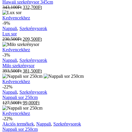
Hawaii szekrénysor 345cm
343,100
Ft
332,700
Ft
Lux
Kedvencekhez
sor
-9%
Nappali
,
Szekrénysorok
Lux sor
230,500
Ft
209,500
Ft
Milo
Kedvencekhez
szekrénysor
-3%
Nappali
,
Szekrénysorok
Milo szekrénysor
393,500
Ft
381,500
Ft
Nappali
Kedvencekhez
sor
-22%
250cm
Nappali
,
Szekrénysorok
Nappali sor 250cm
127,500
Ft
99,000
Ft
Nappali
Kedvencekhez
sor
-22%
250cm
Akciós termékek
,
Nappali
,
Szekrénysorok
Nappali sor 250cm