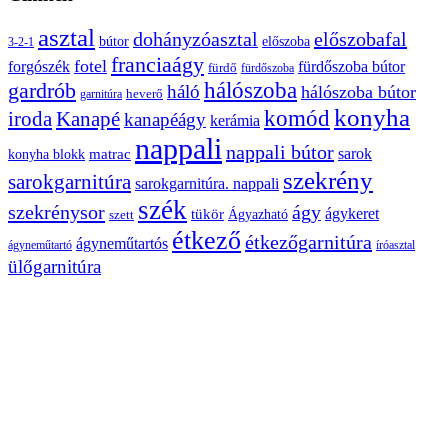
asztal
előszobafal
dohányzóasztal
bútor
előszoba
3-2-1
franciaágy
fotel
forgószék
fürdőszoba bútor
fürdő
fürdőszoba
gardrób
hálószoba
háló
hálószoba bútor
heverő
garnitúra
konyha
komód
Kanapé
iroda
kanapéágy
kerámia
nappali
nappali bútor
sarok
konyha blokk
matrac
szekrény
sarokgarnitúra
sarokgarnitúra. nappali
szék
szekrénysor
ágy
ágykeret
tükör
Ágyazható
szett
étkező
étkezőgarnitúra
ágyneműtartós
ágyneműtartó
íróasztal
ülőgarnitúra