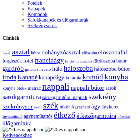
Fotelek
Kanapék
Komódok
Sarokkanapék és ülőgarnitúrák
Szekrénysorok
Címkék
asztal
előszobafal
dohányzóasztal
bútor
előszoba
3-2-1
franciaágy
fotel
forgószék
fürdőszoba bútor
fürdő
fürdőszoba
gardrób
hálószoba
háló
hálószoba bútor
heverő
garnitúra
konyha
komód
Kanapé
iroda
kanapéágy
kerámia
nappali
nappali bútor
sarok
konyha blokk
matrac
szekrény
sarokgarnitúra
sarokgarnitúra. nappali
szék
szekrénysor
ágy
ágykeret
tükör
Ágyazható
szett
étkező
étkezőgarnitúra
ágyneműtartós
ágyneműtartó
íróasztal
ülőgarnitúra
250-
Kedvencekhez