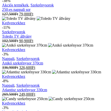
es
-38%
nappali
Akciós termékek
,
Szekrénysorok
sor
250-es nappali sor
127,500
Ft
79,000
Ft
Toledo
Kedvencekhez
TV
-11%
állvány
Szekrénysorok
Toledo TV állvány
102,500
Ft
90,900
Ft
Anikó
Kedvencekhez
szekrénysor
-3%
370cm
Nappali
,
Szekrénysorok
Anikó szekrénysor 370cm
336,900
Ft
326,600
Ft
Atlantisz
Kedvencekhez
szekrénysor
-8%
330cm
Nappali
,
Szekrénysorok
Atlantisz szekrénysor 330cm
269,500
Ft
249,000
Ft
Candy
Kedvencekhez
szekrénysor
-3%