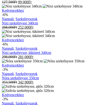
127,500
Ft
99,000
Ft
Nixi
Kedvencekhez
szekrénysor
-6%
340cm
Nappali
,
Szekrénysorok
Nixi szekrénysor 340cm
268,000
Ft
252,000
Ft
Nixi
Kedvencekhez
szekrénysor,
-6%
tükörrel
Nappali
,
Szekrénysorok
340cm
Nixi szekrénysor, tükörrel 340cm
298,000
Ft
281,000
Ft
Nóra
Kedvencekhez
szekrénysor
-3%
350cm
Nappali
,
Szekrénysorok
Nóra szekrénysor 350cm
353,500
Ft
342,900
Ft
Szilvia
Kedvencekhez
szekrénysor,
-3%
ajtós
Nappali
,
Szekrénysorok