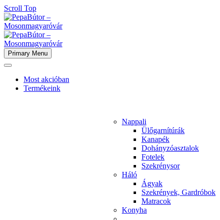
Scroll Top
Primary Menu
Most akcióban
Termékeink
Nappali
Ülőgarnítúrák
Kanapék
Dohányzóasztalok
Fotelek
Szekrénysor
Háló
Ágyak
Szekrények, Gardróbok
Matracok
Konyha