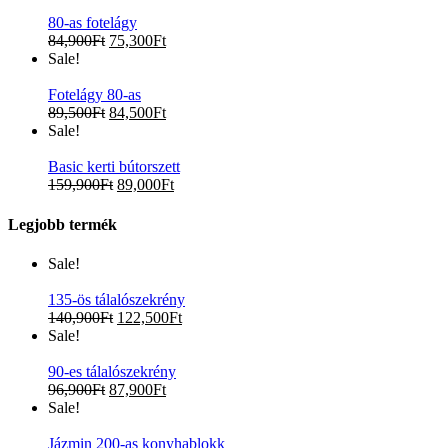
80-as fotelágy
84,900
Ft
75,300
Ft
Sale!
Fotelágy 80-as
89,500
Ft
84,500
Ft
Sale!
Basic kerti bútorszett
159,900
Ft
89,000
Ft
Legjobb termék
Sale!
135-ös tálalószekrény
140,900
Ft
122,500
Ft
Sale!
90-es tálalószekrény
96,900
Ft
87,900
Ft
Sale!
Jázmin 200-as konyhablokk