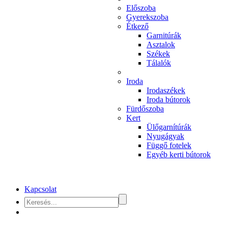
Előszoba
Gyerekszoba
Étkező
Garnitúrák
Asztalok
Székek
Tálalók
Iroda
Irodaszékek
Iroda bútorok
Fürdőszoba
Kert
Ülőgarnítúrák
Nyugágyak
Függő fotelek
Egyéb kerti bútorok
Kapcsolat