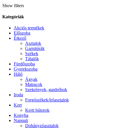
Show filters
Kategóriák
Akciós termékek
Előszoba
Étkező
Asztalok
Garnitúrák
Székek
Tálalók
Fürdőszoba
Gyerekszoba
Háló
Ágyak
Matracok
Szekrények, gardróbok
Iroda
Forgószékek/íróasztalok
Kert
Kerti bútorok
Konyha
Nappali
Dohányzóasztalok