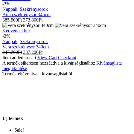
szekrénysor
-3%
345cm
Nappali
,
Szekrénysorok
Anna szekrénysor 345cm
385,500
Ft
373,800
Ft
Vera
Kedvencekhez
szekrénysor
-3%
340cm
Nappali
,
Szekrénysorok
Vera szekrénysor 340cm
347,700
Ft
337,200
Ft
Item added to cart
View Cart
Checkout
A termék sikeresen hozzáadva a kívánságlistához
Kívánságlista
megtekintése
Termék eltávolítva a kívánságlistából.
Új termék
Sale!