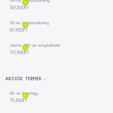
135-ös tálalószekrény
122,500
Ft
90-es tálalószekrény
87,900
Ft
Jázmin 200-as konyhablokk
172,900
Ft
AKCIÓS TERMÉK
80-as fotelágy
75,300
Ft