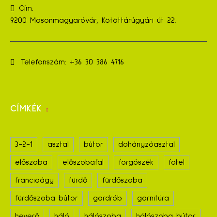
Cím:
9200 Mosonmagyaróvár, Kötöttárúgyári út 22.
Telefonszám:
+36 30 386 4716
CÍMKÉK
3-2-1
asztal
bútor
dohányzóasztal
előszoba
előszobafal
forgószék
fotel
franciaágy
fürdő
fürdőszoba
fürdőszoba bútor
gardrób
garnitúra
heverő
háló
hálószoba
hálószoba bútor