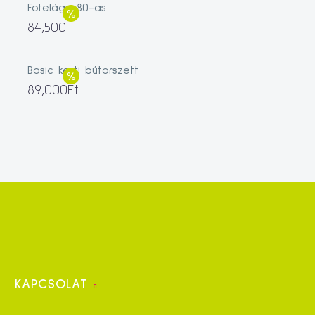
Fotelágy 80-as
84,500
Ft
Basic kerti bútorszett
89,000
Ft
KAPCSOLAT