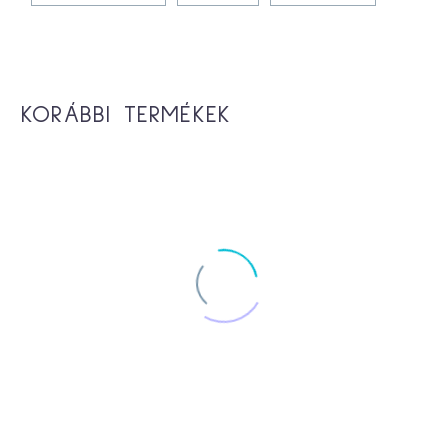
KORÁBBI TERMÉKEK
-10%
Maja ‘U’ sarokgarnitúra 180x320x160
454,000
Ft
409,000
Ft