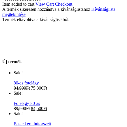
Item added to cart
View Cart
Checkout
A termék sikeresen hozzáadva a kívánságlistához
Kívánságlista
megtekintése
Termék eltávolítva a kívánságlistából.
Új termék
Sale!
80-as fotelágy
84,900
Ft
75,300
Ft
Sale!
Fotelágy 80-as
89,500
Ft
84,500
Ft
Sale!
Basic kerti bútorszett