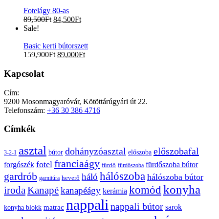
Fotelágy 80-as
89,500
Ft
84,500
Ft
Sale!
Basic kerti bútorszett
159,900
Ft
89,000
Ft
Kapcsolat
Cím:
9200 Mosonmagyaróvár, Kötöttárúgyári út 22.
Telefonszám:
+36 30 386 4716
Címkék
asztal
előszobafal
dohányzóasztal
bútor
előszoba
3-2-1
franciaágy
fotel
forgószék
fürdőszoba bútor
fürdő
fürdőszoba
gardrób
hálószoba
háló
hálószoba bútor
heverő
garnitúra
konyha
komód
Kanapé
iroda
kanapéágy
kerámia
nappali
nappali bútor
sarok
konyha blokk
matrac