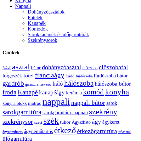
Konyha
Nappali
Dohányzóasztalok
Fotelek
Kanapék
Komódok
Sarokkanapék és ülőgarnitúrák
Szekrénysorok
Címkék
asztal
előszobafal
dohányzóasztal
bútor
előszoba
3-2-1
franciaágy
fotel
forgószék
fürdőszoba bútor
fürdő
fürdőszoba
gardrób
hálószoba
háló
hálószoba bútor
heverő
garnitúra
konyha
komód
Kanapé
iroda
kanapéágy
kerámia
nappali
nappali bútor
sarok
konyha blokk
matrac
szekrény
sarokgarnitúra
sarokgarnitúra. nappali
szék
szekrénysor
ágy
ágykeret
tükör
Ágyazható
szett
étkező
étkezőgarnitúra
ágyneműtartós
ágyneműtartó
íróasztal
ülőgarnitúra