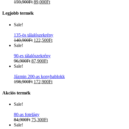
159,900
Ft
89,000
Ft
Legjobb termék
Sale!
135-ös tálalószekrény
140,900
Ft
122,500
Ft
Sale!
90-es tálalószekrény
96,900
Ft
87,900
Ft
Sale!
Jázmin 200-as konyhablokk
198,900
Ft
172,900
Ft
Akciós termék
Sale!
80-as fotelágy
84,900
Ft
75,300
Ft
Sale!