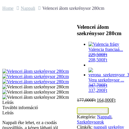
Home
Nappali
Velencei álom szekrénysor 280cm
Velencei álom
szekrénysor 280cm
Valencia franciaá...
229,500
Ft
208,500
Ft
Vera szekrénysor ...
347,700
Ft
337,200
Ft
177,000
Ft
164,000
Ft
Leírás
További információ

Kedvencekhez
Leírás
Kategória:
Nappali
,
Szekrénysorok
Nappali éke lehet, ez a csodás
Címkék:
nappali
szekrény
összeállítás, a képen látható jól