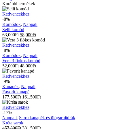
Korábbi termékek
Selli
Kedvencekhez
komód
-8%
Komódok
,
Nappali
Selli komód
63,000
Ft
58,000
Ft
Vera
Kedvencekhez
3
-8%
fiókos
Komódok
,
Nappali
komód
Vera 3 fiókos komód
52,000
Ft
48,000
Ft
Favorit
Kedvencekhez
kanapé
-9%
Kanapék
,
Nappali
Favorit kanapé
177,500
Ft
161,500
Ft
Kréta
Kedvencekhez
sarok
-17%
Nappali
,
Sarokkanapék és ülőgarnitúrák
Kréta sarok
457,800
Ft
381,500
Ft