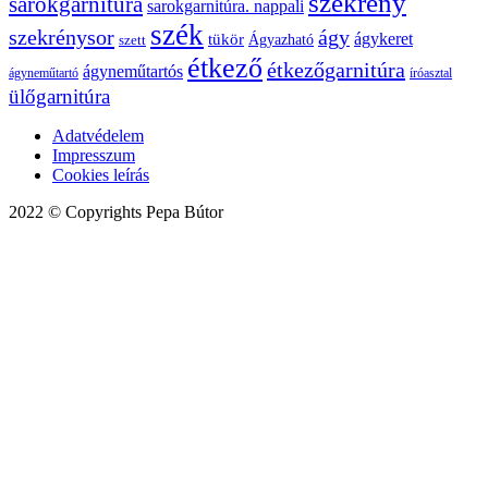
szekrény
sarokgarnitúra
sarokgarnitúra. nappali
szék
szekrénysor
ágy
ágykeret
tükör
Ágyazható
szett
étkező
étkezőgarnitúra
ágyneműtartós
ágyneműtartó
íróasztal
ülőgarnitúra
Adatvédelem
Impresszum
Cookies leírás
2022 © Copyrights Pepa Bútor