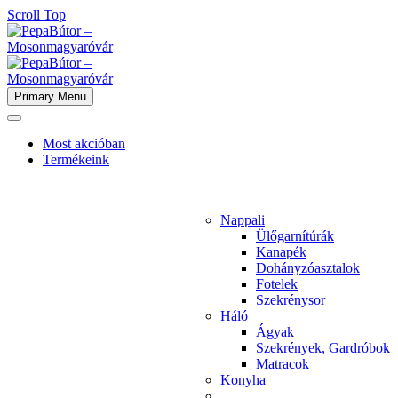
Scroll Top
Primary Menu
Most akcióban
Termékeink
Nappali
Ülőgarnítúrák
Kanapék
Dohányzóasztalok
Fotelek
Szekrénysor
Háló
Ágyak
Szekrények, Gardróbok
Matracok
Konyha