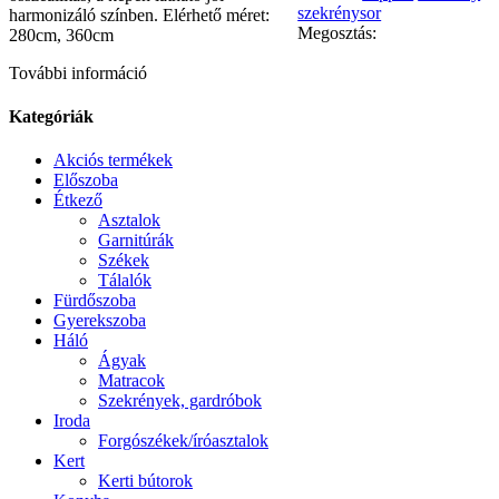
szekrénysor
harmonizáló színben. Elérhető méret:
Megosztás:
280cm, 360cm
További információ
Kategóriák
Akciós termékek
Előszoba
Étkező
Asztalok
Garnitúrák
Székek
Tálalók
Fürdőszoba
Gyerekszoba
Háló
Ágyak
Matracok
Szekrények, gardróbok
Iroda
Forgószékek/íróasztalok
Kert
Kerti bútorok