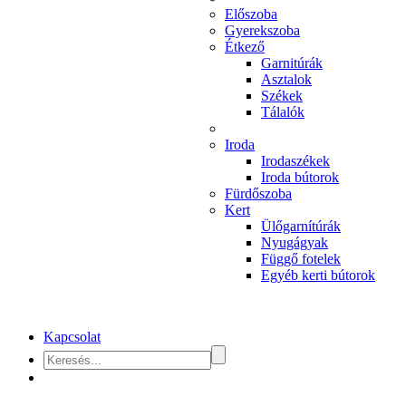
Előszoba
Gyerekszoba
Étkező
Garnitúrák
Asztalok
Székek
Tálalók
Iroda
Irodaszékek
Iroda bútorok
Fürdőszoba
Kert
Ülőgarnítúrák
Nyugágyak
Függő fotelek
Egyéb kerti bútorok
Kapcsolat