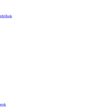
rdróbok
orok