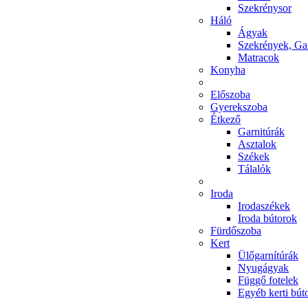
Szekrénysor
Háló
Ágyak
Szekrények, Ga
Matracok
Konyha
Előszoba
Gyerekszoba
Étkező
Garnitúrák
Asztalok
Székek
Tálalók
Iroda
Irodaszékek
Iroda bútorok
Fürdőszoba
Kert
Ülőgarnítúrák
Nyugágyak
Függő fotelek
Egyéb kerti bút