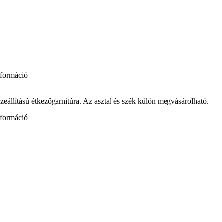
nformáció
zeállítású étkezőgarnitúra. Az asztal és szék külön megvásárolható.
nformáció