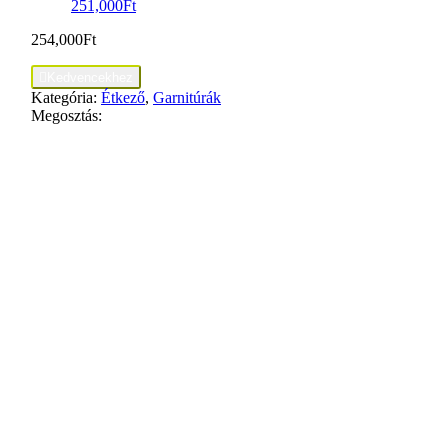
251,000
Ft
254,000
Ft

Kedvencekhez
Kategória:
Étkező
,
Garnitúrák
Megosztás: