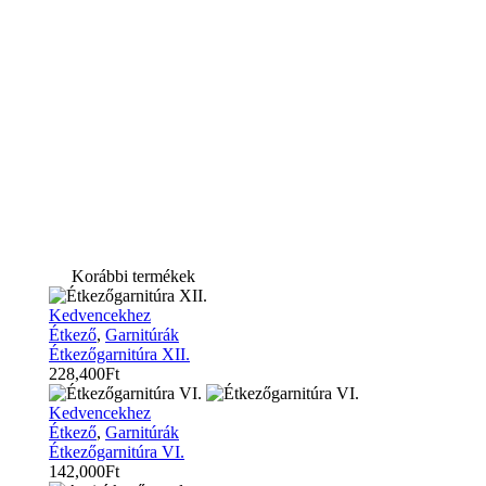
Korábbi termékek
Étkezőgarnitúra
Kedvencekhez
XII.
Étkező
,
Garnitúrák
Étkezőgarnitúra XII.
228,400
Ft
Étkezőgarnitúra
Kedvencekhez
VI.
Étkező
,
Garnitúrák
Étkezőgarnitúra VI.
142,000
Ft