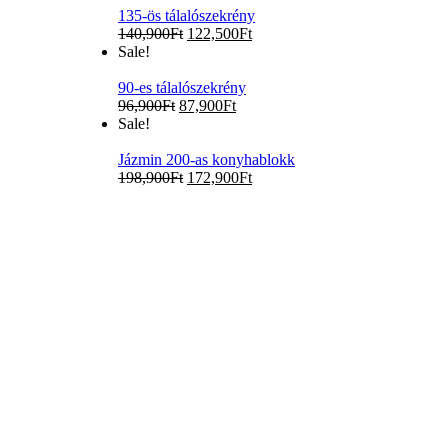
135-ös tálalószekrény
140,900
Ft
122,500
Ft
Sale!
90-es tálalószekrény
96,900
Ft
87,900
Ft
Sale!
Jázmin 200-as konyhablokk
198,900
Ft
172,900
Ft