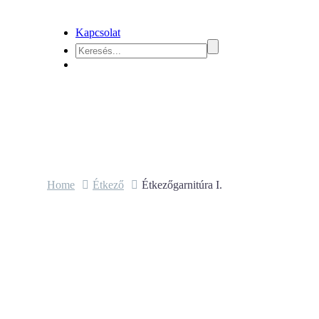
Kapcsolat
Home
Étkező
Étkezőgarnitúra I.