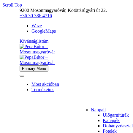
Scroll Top
9200 Mosonmagyaróvár, Kötöttárúgyári út 22.
+36 30 386 4716
Waze
GoogleMaps
Kívánságlistám
Primary Menu
Most akcióban
Termékeink
Nappali
Ülőgarnítúrák
Kanapék
Dohányzóaszta
Fotelek