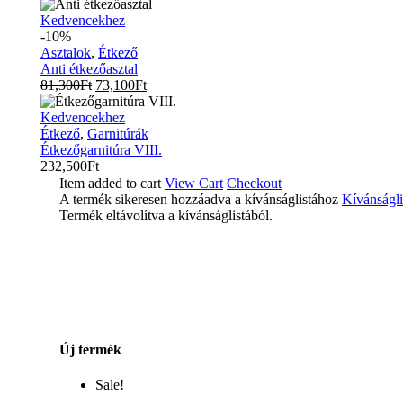
Anti
Kedvencekhez
étkezőasztal
-10%
Asztalok
,
Étkező
Anti étkezőasztal
81,300
Ft
73,100
Ft
Étkezőgarnitúra
Kedvencekhez
VIII.
Étkező
,
Garnitúrák
Étkezőgarnitúra VIII.
232,500
Ft
Item added to cart
View Cart
Checkout
A termék sikeresen hozzáadva a kívánságlistához
Kívánságli
Termék eltávolítva a kívánságlistából.
Új termék
Sale!