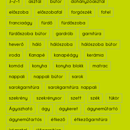
3-2-1
asztal
bútor
dohányzóasztal
előszoba
előszobafal
forgószék
fotel
franciaágy
fürdő
fürdőszoba
fürdőszoba bútor
gardrób
garnitúra
heverő
háló
hálószoba
hálószoba bútor
iroda
Kanapé
kanapéágy
kerámia
komód
konyha
konyha blokk
matrac
nappali
nappali bútor
sarok
sarokgarnitúra
sarokgarnitúra. nappali
szekrény
szekrénysor
szett
szék
tükör
Ágyazható
ágy
ágykeret
ágyneműtartó
ágyneműtartós
étkező
étkezőgarnitúra