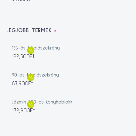
LEGJOBB TERMÉK
135-ös tálalószekrény
122,500
Ft
90-es tálalószekrény
87,900
Ft
Jázmin 200-as konyhablokk
172,900
Ft