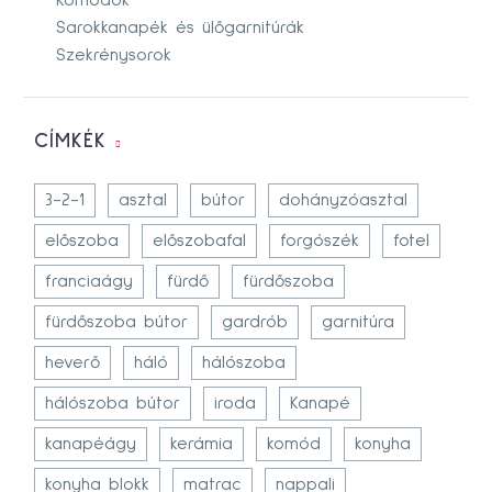
Sarokkanapék és ülőgarnitúrák
Szekrénysorok
CÍMKÉK
3-2-1
asztal
bútor
dohányzóasztal
előszoba
előszobafal
forgószék
fotel
franciaágy
fürdő
fürdőszoba
fürdőszoba bútor
gardrób
garnitúra
heverő
háló
hálószoba
hálószoba bútor
iroda
Kanapé
kanapéágy
kerámia
komód
konyha
konyha blokk
matrac
nappali