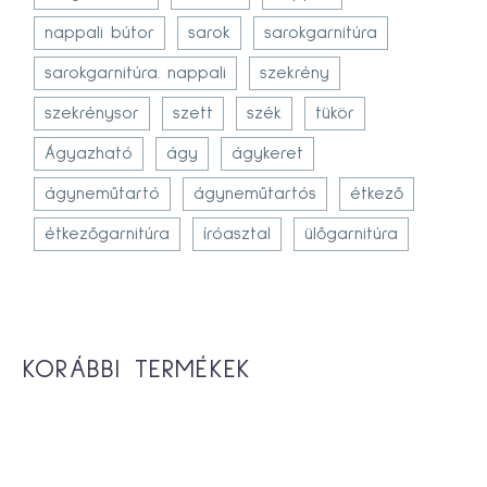
nappali bútor
sarok
sarokgarnitúra
sarokgarnitúra. nappali
szekrény
szekrénysor
szett
szék
tükör
Ágyazható
ágy
ágykeret
ágyneműtartó
ágyneműtartós
étkező
étkezőgarnitúra
íróasztal
ülőgarnitúra
KORÁBBI TERMÉKEK
-10%