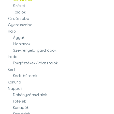
Székek
Tálalók
Fürdőszoba
Gyerekszoba
Háló
Ágyak
Matracok
Szekrények, gardróbok
Iroda
Forgószékek/íróasztalok
Kert
Kerti bútorok
Konyha
Nappali
Dohányzóasztalok
Fotelek
Kanapék
Komódok