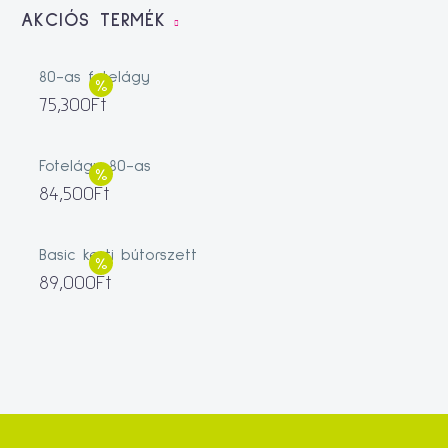
AKCIÓS TERMÉK
80-as fotelágy
75,300
Ft
Fotelágy 80-as
84,500
Ft
Basic kerti bútorszett
89,000
Ft