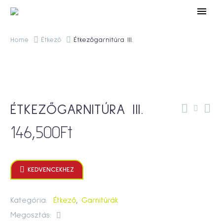
Home
Étkező
Étkezőgarnitúra III.
ÉTKEZŐGARNITÚRA III.
146,500
Ft

KEDVENCEKHEZ
Kategória:
Étkező
,
Garnitúrák
Megosztás: