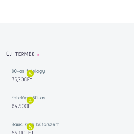
ÚJ TERMÉK
80-as fotelágy
75,300
Ft
Fotelágy 80-as
84,500
Ft
Basic kerti bútorszett
89,000
Ft