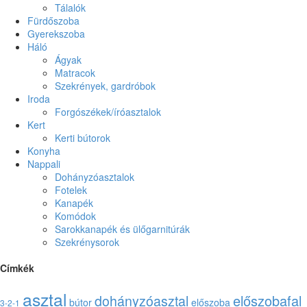
Tálalók
Fürdőszoba
Gyerekszoba
Háló
Ágyak
Matracok
Szekrények, gardróbok
Iroda
Forgószékek/íróasztalok
Kert
Kerti bútorok
Konyha
Nappali
Dohányzóasztalok
Fotelek
Kanapék
Komódok
Sarokkanapék és ülőgarnitúrák
Szekrénysorok
Címkék
asztal
előszobafal
dohányzóasztal
bútor
előszoba
3-2-1