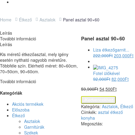
Home
Étkező
Asztalok
Panel asztal 90×60
Leírás
Panel asztal 90×60
További információ
Leírás
Liza étkezőgarnit...
Kis méretű étkezőasztal, mely igény
222,000
Ft
203,000
Ft
esetén nyitható nagyobb méretűre.
Többféle szín. Elérhető méret: 80×60cm,
70×50cm, 90×60cm.
Fotel ülőkével
92,000
Ft
82,000
Ft
További információ
59,900
Ft
54,500
Ft
Kategóriák

Kedvencekhez
Akciós termékek
Kategória:
Asztalok
,
Étkező
Előszoba
Címkék:
asztal
étkező
Étkező
konyha
Asztalok
Megosztás:
Garnitúrák
Székek