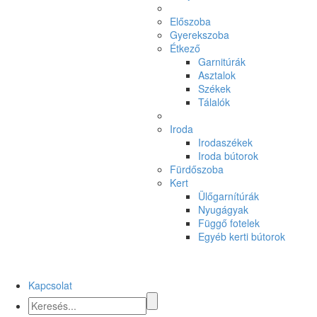
Előszoba
Gyerekszoba
Étkező
Garnitúrák
Asztalok
Székek
Tálalók
Iroda
Irodaszékek
Iroda bútorok
Fürdőszoba
Kert
Ülőgarnítúrák
Nyugágyak
Függő fotelek
Egyéb kerti bútorok
Kapcsolat