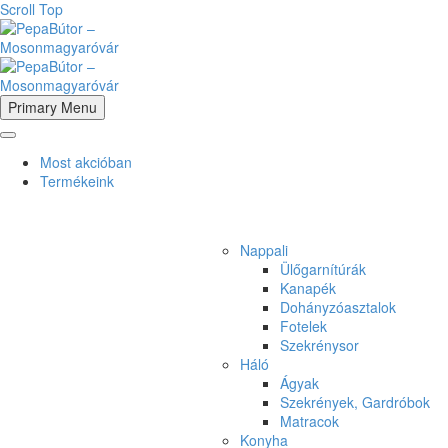
Scroll Top
Primary Menu
Most akcióban
Termékeink
Nappali
Ülőgarnítúrák
Kanapék
Dohányzóasztalok
Fotelek
Szekrénysor
Háló
Ágyak
Szekrények, Gardróbok
Matracok
Konyha