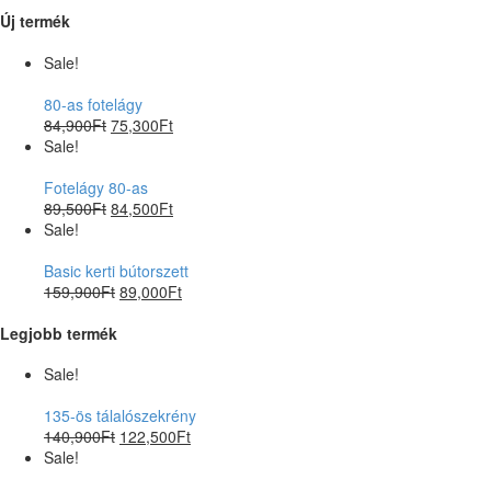
Új termék
Sale!
80-as fotelágy
84,900
Ft
75,300
Ft
Sale!
Fotelágy 80-as
89,500
Ft
84,500
Ft
Sale!
Basic kerti bútorszett
159,900
Ft
89,000
Ft
Legjobb termék
Sale!
135-ös tálalószekrény
140,900
Ft
122,500
Ft
Sale!