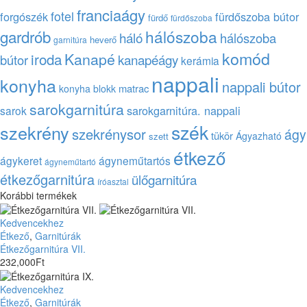
franciaágy
fotel
forgószék
fürdőszoba bútor
fürdő
fürdőszoba
gardrób
hálószoba
háló
hálószoba
heverő
garnitúra
komód
Kanapé
iroda
kanapéágy
bútor
kerámia
nappali
konyha
nappali bútor
matrac
konyha blokk
sarokgarnitúra
sarokgarnitúra. nappali
sarok
szék
szekrény
szekrénysor
ágy
tükör
Ágyazható
szett
étkező
ágykeret
ágyneműtartós
ágyneműtartó
étkezőgarnitúra
ülőgarnitúra
íróasztal
Korábbi termékek
Étkezőgarnitúra
Kedvencekhez
VII.
Étkező
,
Garnitúrák
Étkezőgarnitúra VII.
232,000
Ft
Étkezőgarnitúra
Kedvencekhez
IX.
Étkező
,
Garnitúrák