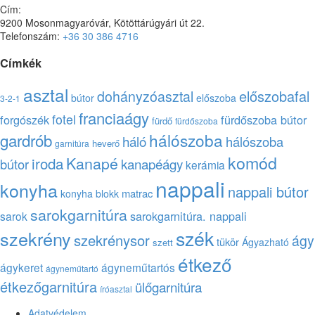
Cím:
9200 Mosonmagyaróvár, Kötöttárúgyári út 22.
Telefonszám:
+36 30 386 4716
Címkék
asztal
előszobafal
dohányzóasztal
bútor
előszoba
3-2-1
franciaágy
fotel
forgószék
fürdőszoba bútor
fürdő
fürdőszoba
gardrób
hálószoba
háló
hálószoba
heverő
garnitúra
komód
Kanapé
iroda
kanapéágy
bútor
kerámia
nappali
konyha
nappali bútor
matrac
konyha blokk
sarokgarnitúra
sarokgarnitúra. nappali
sarok
szék
szekrény
szekrénysor
ágy
tükör
Ágyazható
szett
étkező
ágykeret
ágyneműtartós
ágyneműtartó
étkezőgarnitúra
ülőgarnitúra
íróasztal
Adatvédelem