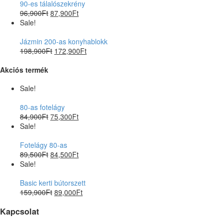
90-es tálalószekrény
96,900
Ft
87,900
Ft
Sale!
Jázmin 200-as konyhablokk
198,900
Ft
172,900
Ft
Akciós termék
Sale!
80-as fotelágy
84,900
Ft
75,300
Ft
Sale!
Fotelágy 80-as
89,500
Ft
84,500
Ft
Sale!
Basic kerti bútorszett
159,900
Ft
89,000
Ft
Kapcsolat