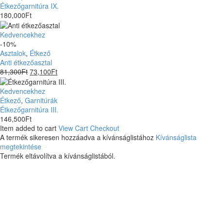
Étkezőgarnitúra IX.
180,000
Ft
Anti
Kedvencekhez
étkezőasztal
-10%
Asztalok
,
Étkező
Anti étkezőasztal
81,300
Ft
73,100
Ft
Étkezőgarnitúra
Kedvencekhez
III.
Étkező
,
Garnitúrák
Étkezőgarnitúra III.
146,500
Ft
Item added to cart
View Cart
Checkout
A termék sikeresen hozzáadva a kívánságlistához
Kívánságlista
megtekintése
Termék eltávolítva a kívánságlistából.