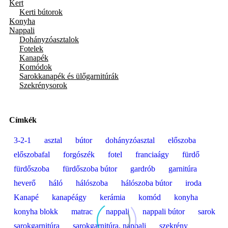
Kert
Kerti bútorok
Konyha
Nappali
Dohányzóasztalok
Fotelek
Kanapék
Komódok
Sarokkanapék és ülőgarnitúrák
Szekrénysorok
Címkék
3-2-1
asztal
bútor
dohányzóasztal
előszoba
előszobafal
forgószék
fotel
franciaágy
fürdő
fürdőszoba
fürdőszoba bútor
gardrób
garnitúra
heverő
háló
hálószoba
hálószoba bútor
iroda
Kanapé
kanapéágy
kerámia
komód
konyha
konyha blokk
matrac
nappali
nappali bútor
sarok
sarokgarnitúra
sarokgarnitúra. nappali
szekrény