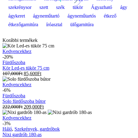
szekrénysor
szett
szék
tükör
Ágyazható
ágy
ágykeret
ágyneműtartó
ágyneműtartós
étkező
étkezőgarnitúra
íróasztal
ülőgarnitúra
Korábbi termékek
Kör
Kedvencekhez
Led-
-20%
es
Fürdőszoba
tükör
Kör Led-es tükör 75 cm
75
107,000
Ft
85,600
Ft
cm
Solo
Kedvencekhez
fürdőszoba
-6%
bútor
Fürdőszoba
Solo fürdőszoba bútor
222,000
Ft
209,000
Ft
Nixi
Kedvencekhez
gardrób
-3%
180-
Háló
,
Szekrények, gardróbok
as
Nixi gardrób 180-as