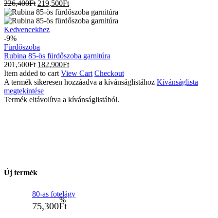
226,400
Ft
219,500
Ft
Rubina
Kedvencekhez
85-
-9%
ös
Fürdőszoba
fürdőszoba
Rubina 85-ös fürdőszoba garnitúra
garnitúra
201,500
Ft
182,900
Ft
Item added to cart
View Cart
Checkout
A termék sikeresen hozzáadva a kívánságlistához
Kívánságlista
megtekintése
Termék eltávolítva a kívánságlistából.
Új termék
80-as fotelágy
75,300
Ft