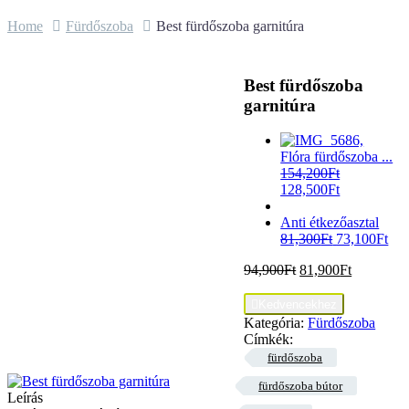
Home
Fürdőszoba
Best fürdőszoba garnitúra
Best fürdőszoba
garnitúra
Flóra fürdőszoba ...
154,200
Ft
128,500
Ft
Anti étkezőasztal
81,300
Ft
73,100
Ft
94,900
Ft
81,900
Ft

Kedvencekhez
Kategória:
Fürdőszoba
Címkék:
fürdőszoba
fürdőszoba bútor
Leírás