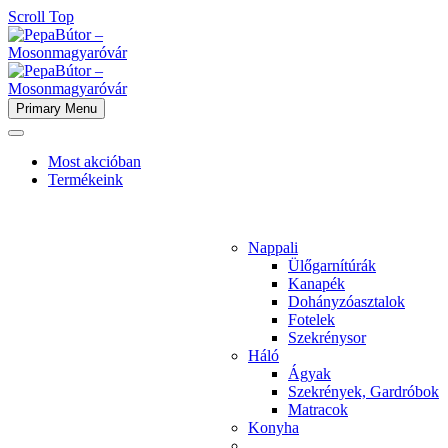
Scroll Top
Primary Menu
Most akcióban
Termékeink
Nappali
Ülőgarnítúrák
Kanapék
Dohányzóasztalok
Fotelek
Szekrénysor
Háló
Ágyak
Szekrények, Gardróbok
Matracok
Konyha