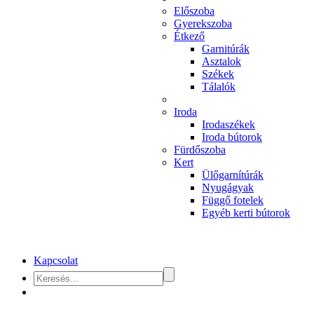
Előszoba
Gyerekszoba
Étkező
Garnitúrák
Asztalok
Székek
Tálalók
Iroda
Irodaszékek
Iroda bútorok
Fürdőszoba
Kert
Ülőgarnítúrák
Nyugágyak
Függő fotelek
Egyéb kerti bútorok
Kapcsolat