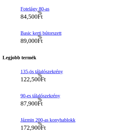
Fotelágy 80-as
84,500
Ft
Basic kerti bútorszett
89,000
Ft
Legjobb termék
135-ös tálalószekrény
122,500
Ft
90-es tálalószekrény
87,900
Ft
Jázmin 200-as konyhablokk
172,900
Ft