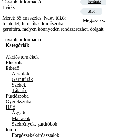
További információ
kerámia
Leírás
tükör
Méret: 55 cm széles. Nagy tükör
Megosztás:
felülettel, fém lábas fürdőszoba
garnitúra, melyen könnyedén rendszerezheti dolgait.
További információ
Kategóriák
Akciós termékek
Előszoba
Étkező
Asztalok
Garnitúrák
Székek
Tálalók
Fürdőszoba
Gyerekszoba
Háló
Ágyak
Matracok
Szekrények, gardróbok
Iroda
Forgószékek/íróasztalok