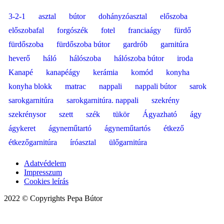
3-2-1
asztal
bútor
dohányzóasztal
előszoba
előszobafal
forgószék
fotel
franciaágy
fürdő
fürdőszoba
fürdőszoba bútor
gardrób
garnitúra
heverő
háló
hálószoba
hálószoba bútor
iroda
Kanapé
kanapéágy
kerámia
komód
konyha
konyha blokk
matrac
nappali
nappali bútor
sarok
sarokgarnitúra
sarokgarnitúra. nappali
szekrény
szekrénysor
szett
szék
tükör
Ágyazható
ágy
ágykeret
ágyneműtartó
ágyneműtartós
étkező
étkezőgarnitúra
íróasztal
ülőgarnitúra
Adatvédelem
Impresszum
Cookies leírás
2022 © Copyrights Pepa Bútor