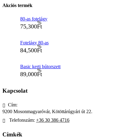
Akciós termék
80-as fotelágy
75,300
Ft
Fotelágy 80-as
84,500
Ft
Basic kerti bútorszett
89,000
Ft
Kapcsolat
Cím:
9200 Mosonmagyaróvár, Kötöttárúgyári út 22.
Telefonszám:
+36 30 386 4716
Címkék