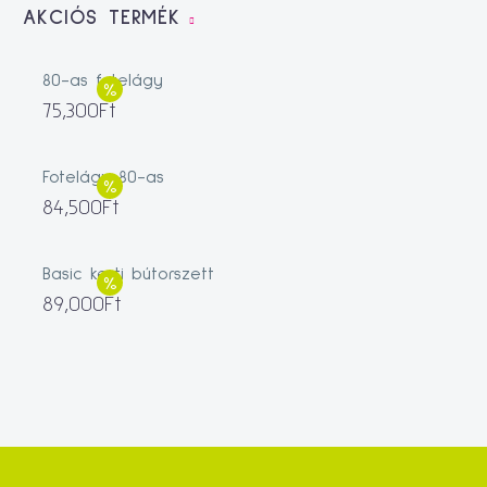
AKCIÓS TERMÉK
80-as fotelágy
75,300
Ft
Fotelágy 80-as
84,500
Ft
Basic kerti bútorszett
89,000
Ft