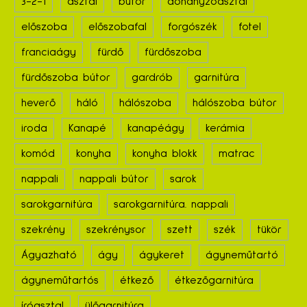
3-2-1
asztal
bútor
dohányzóasztal
előszoba
előszobafal
forgószék
fotel
franciaágy
fürdő
fürdőszoba
fürdőszoba bútor
gardrób
garnitúra
heverő
háló
hálószoba
hálószoba bútor
iroda
Kanapé
kanapéágy
kerámia
komód
konyha
konyha blokk
matrac
nappali
nappali bútor
sarok
sarokgarnitúra
sarokgarnitúra. nappali
szekrény
szekrénysor
szett
szék
tükör
Ágyazható
ágy
ágykeret
ágyneműtartó
ágyneműtartós
étkező
étkezőgarnitúra
íróasztal
ülőgarnitúra