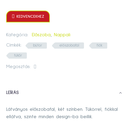

KEDVENCEKHEZ
Kategória:
Előszoba
,
Nappali
Címkék:
bútor
előszobafal
fiók
tükör
Megosztás:
LEÍRÁS
Látványos előszobafal, két színben. Tükörrel, fiókkal
ellátva, szinte minden design-ba beillik.