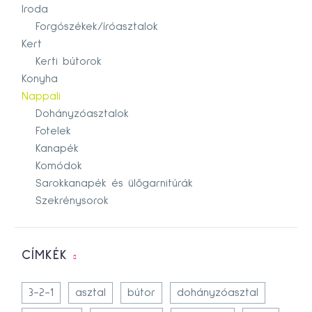
Iroda
Forgószékek/íróasztalok
Kert
Kerti bútorok
Konyha
Nappali
Dohányzóasztalok
Fotelek
Kanapék
Komódok
Sarokkanapék és ülőgarnitúrák
Szekrénysorok
CÍMKÉK
3-2-1
asztal
bútor
dohányzóasztal