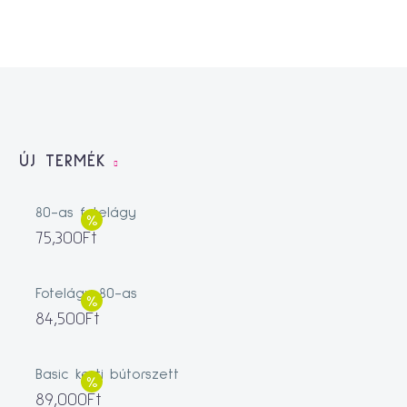
ÚJ TERMÉK
80-as fotelágy
75,300
Ft
Fotelágy 80-as
84,500
Ft
Basic kerti bútorszett
89,000
Ft