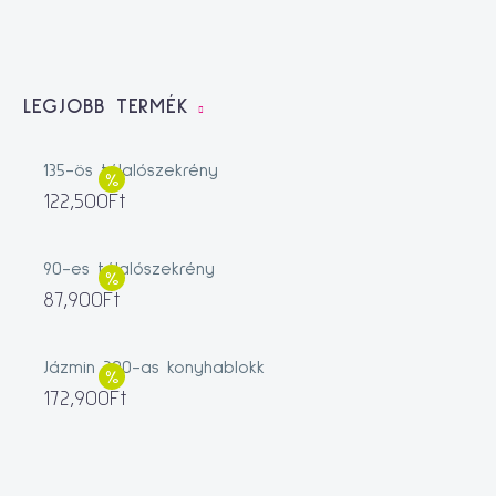
LEGJOBB TERMÉK
135-ös tálalószekrény
122,500
Ft
90-es tálalószekrény
87,900
Ft
Jázmin 200-as konyhablokk
172,900
Ft