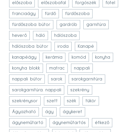
előszoba
előszobafal
forgószék
fotel
franciaágy
fürdő
fürdőszoba
fürdőszoba bútor
gardrób
garnitúra
heverő
háló
hálószoba
hálószoba bútor
iroda
Kanapé
kanapéágy
kerámia
komód
konyha
konyha blokk
matrac
nappali
nappali bútor
sarok
sarokgarnitúra
sarokgarnitúra. nappali
szekrény
szekrénysor
szett
szék
tükör
Ágyazható
ágy
ágykeret
ágyneműtartó
ágyneműtartós
étkező