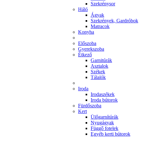
Szekrénysor
Háló
Ágyak
Szekrények, Gardróbok
Matracok
Konyha
Előszoba
Gyerekszoba
Étkező
Garnitúrák
Asztalok
Székek
Tálalók
Iroda
Irodaszékek
Iroda bútorok
Fürdőszoba
Kert
Ülőgarnítúrák
Nyugágyak
Függő fotelek
Egyéb kerti bútorok