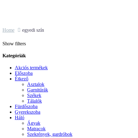
Home
egyedi szín
Show filters
Kategóriák
Akciós termékek
Előszoba
Étkező
Asztalok
Garnitúrák
Székek
Tálalók
Fürdőszoba
Gyerekszoba
Háló
Ágyak
Matracok
Szekrények, gardróbok