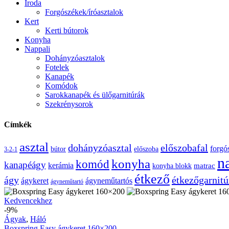
Iroda
Forgószékek/íróasztalok
Kert
Kerti bútorok
Konyha
Nappali
Dohányzóasztalok
Fotelek
Kanapék
Komódok
Sarokkanapék és ülőgarnitúrák
Szekrénysorok
Címkék
asztal
előszobafal
dohányzóasztal
forgó
bútor
előszoba
3-2-1
n
konyha
komód
kanapéágy
kerámia
konyha blokk
matrac
étkező
étkezőgarnitú
ágy
ágykeret
ágyneműtartós
ágyneműtartó
Boxspring
Kedvencekhez
Easy
-9%
ágykeret
Ágyak
,
Háló
160×200
Boxspring Easy ágykeret 160×200