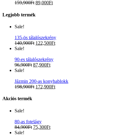
159,900
Ft
89,000
Ft
Legjobb termék
Sale!
135-ös tálalószekrény
140,900
Ft
122,500
Ft
Sale!
90-es tálalószekrény
96,900
Ft
87,900
Ft
Sale!
Jázmin 200-as konyhablokk
198,900
Ft
172,900
Ft
Akciós termék
Sale!
80-as fotelágy
84,900
Ft
75,300
Ft
Sale!