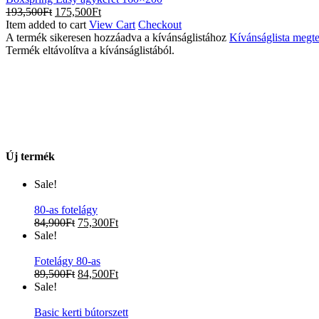
193,500
Ft
175,500
Ft
Item added to cart
View Cart
Checkout
A termék sikeresen hozzáadva a kívánságlistához
Kívánságlista megte
Termék eltávolítva a kívánságlistából.
Új termék
Sale!
80-as fotelágy
84,900
Ft
75,300
Ft
Sale!
Fotelágy 80-as
89,500
Ft
84,500
Ft
Sale!
Basic kerti bútorszett