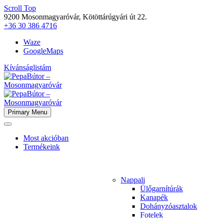
Scroll Top
9200 Mosonmagyaróvár, Kötöttárúgyári út 22.
+36 30 386 4716
Waze
GoogleMaps
Kívánságlistám
Primary Menu
Most akcióban
Termékeink
Nappali
Ülőgarnítúrák
Kanapék
Dohányzóasztalok
Fotelek