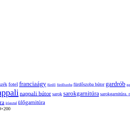
franciaágy
gardrób
fotel
szék
fürdőszoba bútor
fürdő
fürdőszoba
ga
appali
sarokgarnitúra
nappali bútor
sarokgarnitúra. 
sarok
ra
ülőgarnitúra
íróasztal