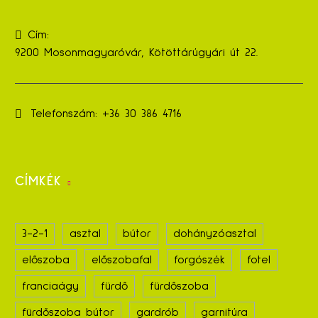
Cím:
9200 Mosonmagyaróvár, Kötöttárúgyári út 22.
Telefonszám:
+36 30 386 4716
CÍMKÉK
3-2-1
asztal
bútor
dohányzóasztal
előszoba
előszobafal
forgószék
fotel
franciaágy
fürdő
fürdőszoba
fürdőszoba bútor
gardrób
garnitúra