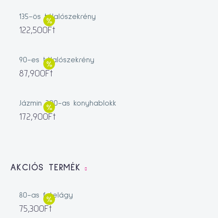
135-ös tálalószekrény
122,500
Ft
90-es tálalószekrény
87,900
Ft
Jázmin 200-as konyhablokk
172,900
Ft
AKCIÓS TERMÉK
80-as fotelágy
75,300
Ft