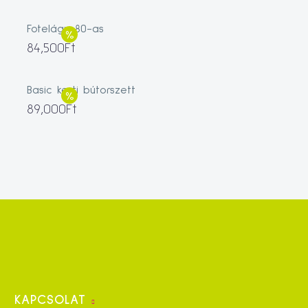
Fotelágy 80-as
84,500
Ft
Basic kerti bútorszett
89,000
Ft
KAPCSOLAT