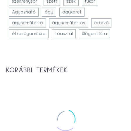
szekrénysor
szett
szék
tükör
Ágyazható
ágy
ágykeret
ágyneműtartó
ágyneműtartós
étkező
étkezőgarnitúra
íróasztal
ülőgarnitúra
KORÁBBI TERMÉKEK
-13%
Roni szivacsos kanapé
169,500
Ft
195,000
Ft