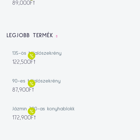
89,000
Ft
LEGJOBB TERMÉK
135-ös tálalószekrény
122,500
Ft
90-es tálalószekrény
87,900
Ft
Jázmin 200-as konyhablokk
172,900
Ft