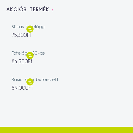
AKCIÓS TERMÉK
80-as fotelágy
75,300
Ft
Fotelágy 80-as
84,500
Ft
Basic kerti bútorszett
89,000
Ft