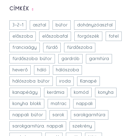
CÍMKÉK
3-2-1
asztal
bútor
dohányzóasztal
előszoba
előszobafal
forgószék
fotel
franciaágy
fürdő
fürdőszoba
fürdőszoba bútor
gardrób
garnitúra
heverő
háló
hálószoba
hálószoba bútor
iroda
Kanapé
kanapéágy
kerámia
komód
konyha
konyha blokk
matrac
nappali
nappali bútor
sarok
sarokgarnitúra
sarokgarnitúra. nappali
szekrény