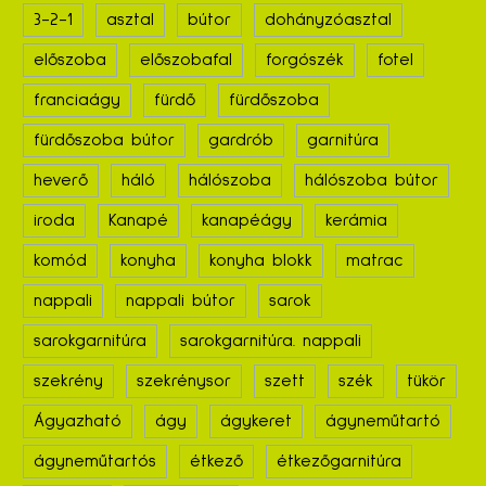
3-2-1
asztal
bútor
dohányzóasztal
előszoba
előszobafal
forgószék
fotel
franciaágy
fürdő
fürdőszoba
fürdőszoba bútor
gardrób
garnitúra
heverő
háló
hálószoba
hálószoba bútor
iroda
Kanapé
kanapéágy
kerámia
komód
konyha
konyha blokk
matrac
nappali
nappali bútor
sarok
sarokgarnitúra
sarokgarnitúra. nappali
szekrény
szekrénysor
szett
szék
tükör
Ágyazható
ágy
ágykeret
ágyneműtartó
ágyneműtartós
étkező
étkezőgarnitúra