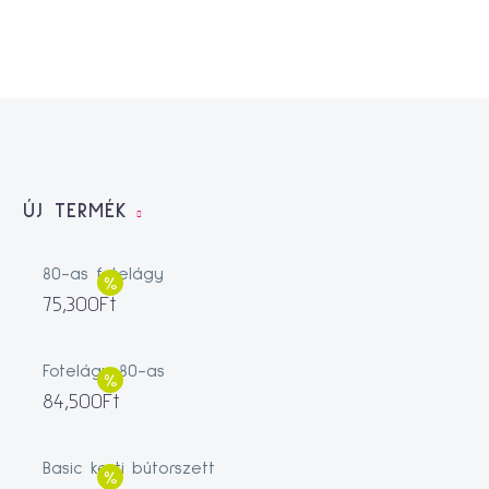
ÚJ TERMÉK
80-as fotelágy
75,300
Ft
Fotelágy 80-as
84,500
Ft
Basic kerti bútorszett