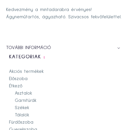
Kedvezmény a mintadarabra érvényes!
Ágyneműtartós, ágyazható. Szivacsos fekvőfelülettel.
TOVÁBBI INFORMÁCIÓ
KATEGÓRIÁK
Akciós termékek
Előszoba
Étkező
Asztalok
Garnitúrák
Székek
Tálalók
Fürdőszoba
Gyerekszoba