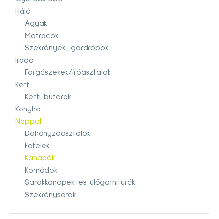
Háló
Ágyak
Matracok
Szekrények, gardróbok
Iroda
Forgószékek/íróasztalok
Kert
Kerti bútorok
Konyha
Nappali
Dohányzóasztalok
Fotelek
Kanapék
Komódok
Sarokkanapék és ülőgarnitúrák
Szekrénysorok