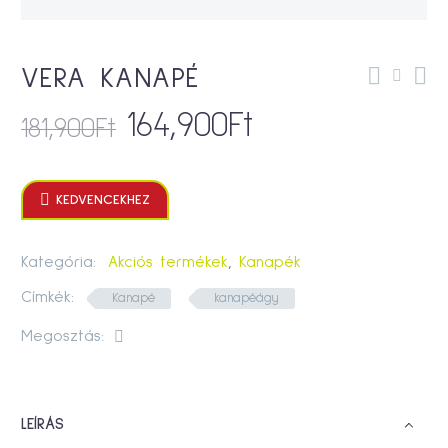
VERA KANAPÉ
164,900
Ft
181,900
Ft

KEDVENCEKHEZ
Kategória:
Akciós termékek
,
Kanapék
Címkék:
Kanapé
kanapéágy
Megosztás:
LEÍRÁS