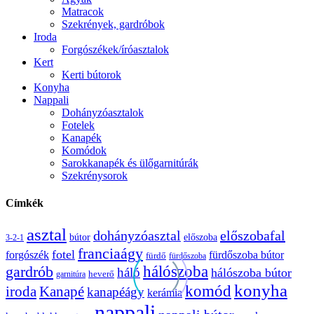
Matracok
Szekrények, gardróbok
Iroda
Forgószékek/íróasztalok
Kert
Kerti bútorok
Konyha
Nappali
Dohányzóasztalok
Fotelek
Kanapék
Komódok
Sarokkanapék és ülőgarnitúrák
Szekrénysorok
Címkék
asztal
előszobafal
dohányzóasztal
bútor
előszoba
3-2-1
franciaágy
fotel
forgószék
fürdőszoba bútor
fürdő
fürdőszoba
gardrób
hálószoba
háló
hálószoba bútor
heverő
garnitúra
konyha
komód
Kanapé
iroda
kanapéágy
kerámia
nappali