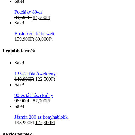
Sale!
Fotelágy 80-as
89,500
Ft
84,500
Ft
Sale!
Basic kerti bútorszett
159,900
Ft
89,000
Ft
Legjobb termék
Sale!
135-ös tálalószekrény
140,900
Ft
122,500
Ft
Sale!
90-es tálalószekrény
96,900
Ft
87,900
Ft
Sale!
Jázmin 200-as konyhablokk
198,900
Ft
172,900
Ft
Akciós termék