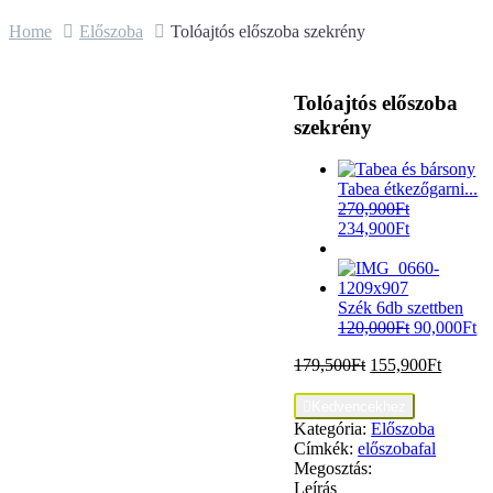
Home
Előszoba
Tolóajtós előszoba szekrény
Tolóajtós előszoba
szekrény
Tabea étkezőgarni...
270,900
Ft
234,900
Ft
Szék 6db szettben
120,000
Ft
90,000
Ft
179,500
Ft
155,900
Ft

Kedvencekhez
Kategória:
Előszoba
Címkék:
előszobafal
Megosztás:
Leírás