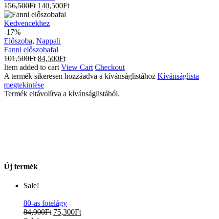
156,500
Ft
140,500
Ft
Fanni
Kedvencekhez
előszobafal
-17%
Előszoba
,
Nappali
Fanni előszobafal
101,500
Ft
84,500
Ft
Item added to cart
View Cart
Checkout
A termék sikeresen hozzáadva a kívánságlistához
Kívánságlista
megtekintése
Termék eltávolítva a kívánságlistából.
Új termék
Sale!
80-as fotelágy
84,900
Ft
75,300
Ft