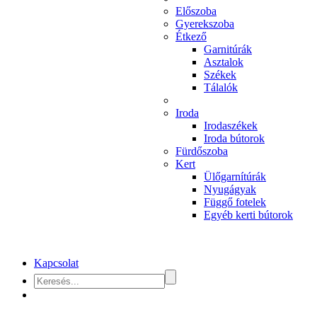
Előszoba
Gyerekszoba
Étkező
Garnitúrák
Asztalok
Székek
Tálalók
Iroda
Irodaszékek
Iroda bútorok
Fürdőszoba
Kert
Ülőgarnítúrák
Nyugágyak
Függő fotelek
Egyéb kerti bútorok
Kapcsolat