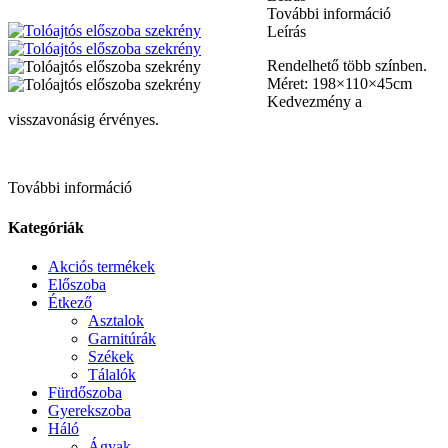
További információ
Leírás
Rendelhető több színben.
Méret: 198×110×45cm
Kedvezmény a
visszavonásig érvényes.
További információ
Kategóriák
Akciós termékek
Előszoba
Étkező
Asztalok
Garnitúrák
Székek
Tálalók
Fürdőszoba
Gyerekszoba
Háló
Ágyak