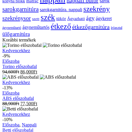
nappali bútor
sarok
konyha blokk
matrac
szekrény
sarokgarnitúra
sarokgarnitúra. nappali
szék
szekrénysor
ágy
ágykeret
tükör
Ágyazható
szett
étkező
étkezőgarnitúra
ágyneműtartós
ágyneműtartó
íróasztal
ülőgarnitúra
Korábbi termékek
Torino
Kedvencekhez
előszobafal
-9%
Előszoba
Torino előszobafal
94,600
Ft
86,000
Ft
ABS
Kedvencekhez
előszobafal
-13%
Előszoba
ABS előszobafal
88,900
Ft
77,500
Ft
Betti
Kedvencekhez
előszobafal
-10%
Előszoba
,
Nappali
Betti előszobafal