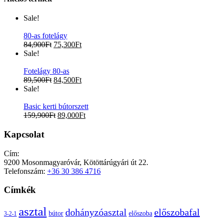
Sale!
80-as fotelágy
84,900
Ft
75,300
Ft
Sale!
Fotelágy 80-as
89,500
Ft
84,500
Ft
Sale!
Basic kerti bútorszett
159,900
Ft
89,000
Ft
Kapcsolat
Cím:
9200 Mosonmagyaróvár, Kötöttárúgyári út 22.
Telefonszám:
+36 30 386 4716
Címkék
asztal
előszobafal
dohányzóasztal
bútor
előszoba
3-2-1