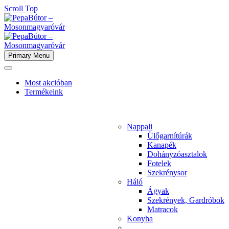
Scroll Top
Primary Menu
Most akcióban
Termékeink
Nappali
Ülőgarnítúrák
Kanapék
Dohányzóasztalok
Fotelek
Szekrénysor
Háló
Ágyak
Szekrények, Gardróbok
Matracok
Konyha