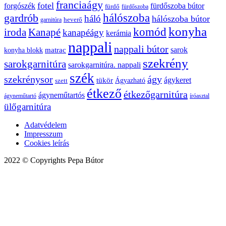
franciaágy
fotel
forgószék
fürdőszoba bútor
fürdő
fürdőszoba
gardrób
hálószoba
háló
hálószoba bútor
heverő
garnitúra
konyha
komód
Kanapé
iroda
kanapéágy
kerámia
nappali
nappali bútor
sarok
konyha blokk
matrac
szekrény
sarokgarnitúra
sarokgarnitúra. nappali
szék
szekrénysor
ágy
ágykeret
tükör
Ágyazható
szett
étkező
étkezőgarnitúra
ágyneműtartós
ágyneműtartó
íróasztal
ülőgarnitúra
Adatvédelem
Impresszum
Cookies leírás
2022 © Copyrights Pepa Bútor