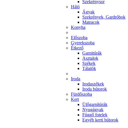
Szekrénysor
Háló
Ágyak
Szekrények, Gardróbok
Matracok
Konyha
Előszoba
Gyerekszoba
Étkező
Garnitúrák
Asztalok
Székek
Tálalók
Iroda
Irodaszékek
Iroda bútorok
Fürdőszoba
Kert
Ülőgarnítúrák
Nyugágyak
Függő fotelek
Egyéb kerti bútorok