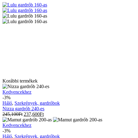
Korábbi termékek
Nizza
Kedvencekhez
gardrób
-3%
240-
Háló
,
Szekrények, gardróbok
es
Nizza gardrób 240-es
245,100
Ft
237,600
Ft
Mamut
Kedvencekhez
gardrób
-3%
200-
Háló
,
Szekrények, gardróbok