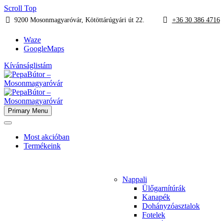
Scroll Top
9200 Mosonmagyaróvár, Kötöttárúgyári út 22.
+36 30 386 4716
Waze
GoogleMaps
Kívánságlistám
Primary Menu
Most akcióban
Termékeink
Nappali
Ülőgarnítúrák
Kanapék
Dohányzóasztalok
Fotelek