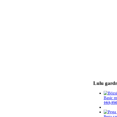
Lulu gardr
Basic m
163,35
Pega sar