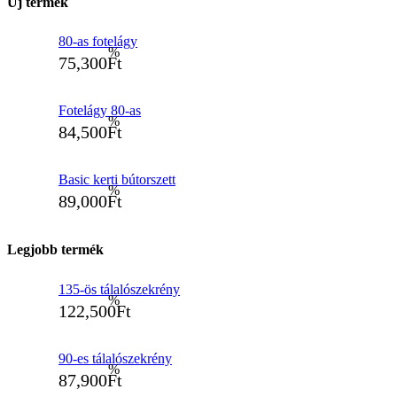
Új termék
80-as fotelágy
75,300
Ft
Fotelágy 80-as
84,500
Ft
Basic kerti bútorszett
89,000
Ft
Legjobb termék
135-ös tálalószekrény
122,500
Ft
90-es tálalószekrény
87,900
Ft