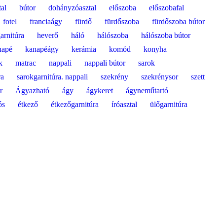
tal
bútor
dohányzóasztal
előszoba
előszobafal
fotel
franciaágy
fürdő
fürdőszoba
fürdőszoba bútor
arnitúra
heverő
háló
hálószoba
hálószoba bútor
napé
kanapéágy
kerámia
komód
konyha
k
matrac
nappali
nappali bútor
sarok
ra
sarokgarnitúra. nappali
szekrény
szekrénysor
szett
r
Ágyazható
ágy
ágykeret
ágyneműtartó
ós
étkező
étkezőgarnitúra
íróasztal
ülőgarnitúra