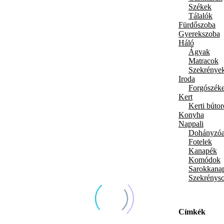
Székek
Tálalók
Fürdőszoba
Gyerekszoba
Háló
Ágyak
Matracok
Szekrények
Iroda
Forgószéke
Kert
Kerti búto
Konyha
Nappali
Dohányzóa
Fotelek
Kanapék
Komódok
Sarokkanap
Szekrénys
Címkék