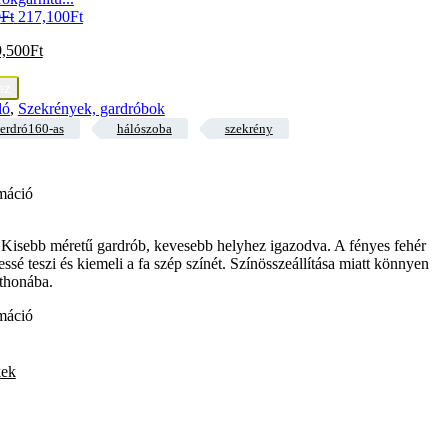
0
Ft
217,100
Ft
9,500
Ft
ez
ló
,
Szekrények, gardróbok
erdró160-as
hálószoba
szekrény
máció
Kisebb méretű gardrób, kevesebb helyhez igazodva. A fényes fehér
essé teszi és kiemeli a fa szép színét. Színösszeállítása miatt könnyen
tthonába.
máció
kek