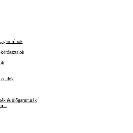
, gardróbok
k/íróasztalok
rok
sztalok
ék és ülőgarnitúrák
orok