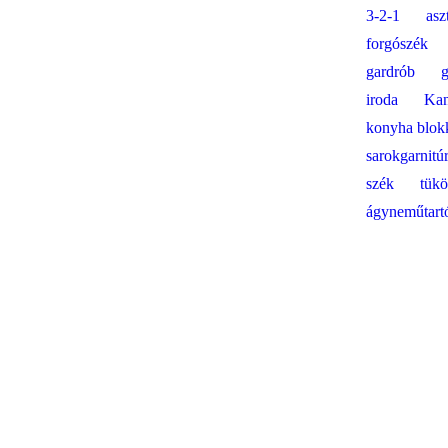
3-2-1
asz
forgószék
gardrób
g
iroda
Ka
konyha blok
sarokgarnitú
szék
tükö
ágyneműtart