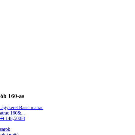
ób 160-as
atrac 160&...
0
Ft
148,500
Ft
okgarnitú...