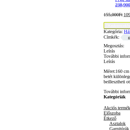
238,90
155,000
Ft
10

Kedvencekh
Kategória:
Há
Címkék:
g
Megosztás:
Leírás
További infor
Leírás
Méret:160 cm 
betét különleg
beillesztheti o
További infor
Kategóriák
Akciós termé
Előszoba
Étkező
Asztalok
Garnitúrák