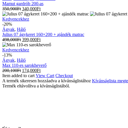
as
Mamut gardrób 200-as
350,900
Ft
340,000
Ft
Julius
Kedvencekhez
07
-20%
ágykeret
Ágyak
,
Háló
160×200
Julius 07 ágykeret 160×200 + ajándék matrac
+
498,000
Ft
399,000
Ft
ajándék
matrac
Max
Kedvencekhez
110-
-13%
es
Ágyak
,
Háló
sarokheverő
Max 110-es sarokheverő
200,100
Ft
174,000
Ft
Item added to cart
View Cart
Checkout
A termék sikeresen hozzáadva a kívánságlistához
Kívánságlista megte
Termék eltávolítva a kívánságlistából.