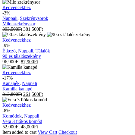
Milo
Kedvencekhez
szekrénysor
-3%
Nappali
,
Szekrénysorok
Milo szekrénysor
393,500
Ft
381,500
Ft
90-
Kedvencekhez
es
-9%
tálalószekrény
Étkező
,
Nappali
,
Tálalók
90-es tálalószekrény
96,900
Ft
87,900
Ft
Kamilla
Kedvencekhez
kanapé
-17%
Kanapék
,
Nappali
Kamilla kanapé
313,800
Ft
261,500
Ft
Vera
Kedvencekhez
3
-8%
fiókos
Komódok
,
Nappali
komód
Vera 3 fiókos komód
52,000
Ft
48,000
Ft
Item added to cart
View Cart
Checkout