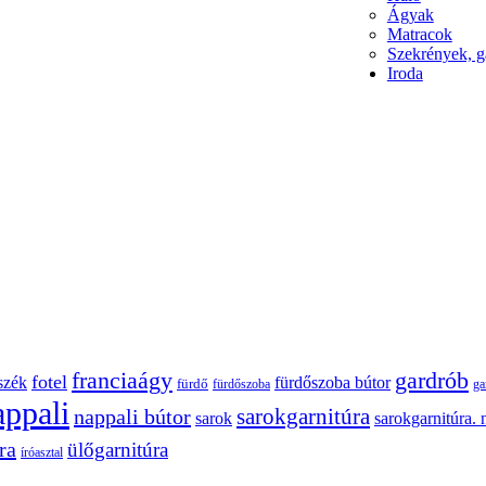
Ágyak
Matracok
Szekrények, g
Iroda
franciaágy
gardrób
fotel
szék
fürdőszoba bútor
fürdő
fürdőszoba
ga
appali
sarokgarnitúra
nappali bútor
sarokgarnitúra. 
sarok
ra
ülőgarnitúra
íróasztal