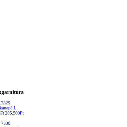
kgarnitúra
kanapé I.
0
Ft
205,500
Ft