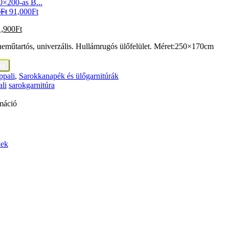
0×200-as B...
0
Ft
91,000
Ft
1,900
Ft
neműtartós, univerzális. Hullámrugós ülőfelület. Méret:250×170cm
ez
ppali
,
Sarokkanapék és ülőgarnitúrák
li
sarokgarnitúra
máció
kek