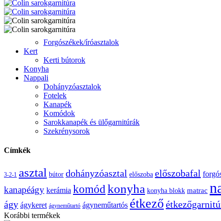
Forgószékek/íróasztalok
Kert
Kerti bútorok
Konyha
Nappali
Dohányzóasztalok
Fotelek
Kanapék
Komódok
Sarokkanapék és ülőgarnitúrák
Szekrénysorok
Címkék
asztal
előszobafal
dohányzóasztal
forgó
bútor
előszoba
3-2-1
n
konyha
komód
kanapéágy
kerámia
konyha blokk
matrac
étkező
étkezőgarnitú
ágy
ágykeret
ágyneműtartós
ágyneműtartó
Korábbi termékek