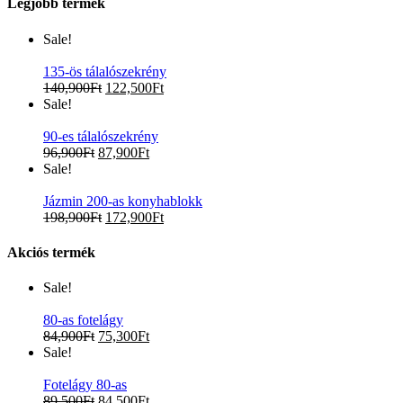
Legjobb termék
Sale!
135-ös tálalószekrény
140,900
Ft
122,500
Ft
Sale!
90-es tálalószekrény
96,900
Ft
87,900
Ft
Sale!
Jázmin 200-as konyhablokk
198,900
Ft
172,900
Ft
Akciós termék
Sale!
80-as fotelágy
84,900
Ft
75,300
Ft
Sale!
Fotelágy 80-as
89,500
Ft
84,500
Ft