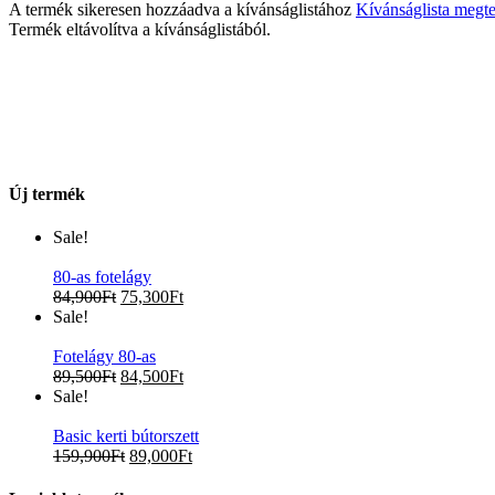
A termék sikeresen hozzáadva a kívánságlistához
Kívánságlista megte
Termék eltávolítva a kívánságlistából.
Új termék
Sale!
80-as fotelágy
84,900
Ft
75,300
Ft
Sale!
Fotelágy 80-as
89,500
Ft
84,500
Ft
Sale!
Basic kerti bútorszett
159,900
Ft
89,000
Ft