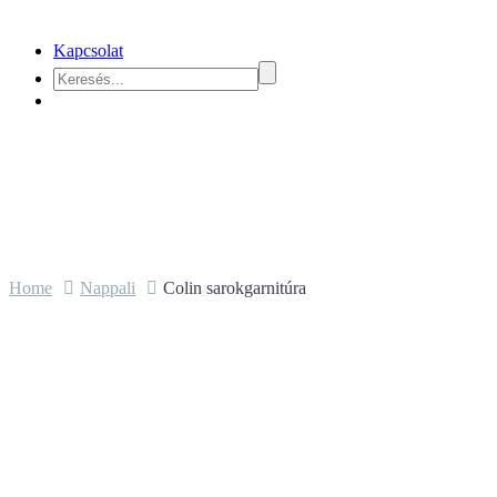
Kapcsolat
Home
Nappali
Colin sarokgarnitúra