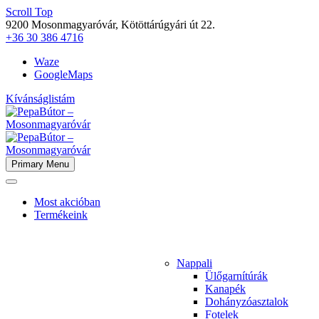
Scroll Top
9200 Mosonmagyaróvár, Kötöttárúgyári út 22.
+36 30 386 4716
Waze
GoogleMaps
Kívánságlistám
Primary Menu
Most akcióban
Termékeink
Nappali
Ülőgarnítúrák
Kanapék
Dohányzóasztalok
Fotelek