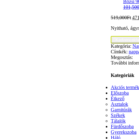
Bözsi 9
101,50
519,000
Ft
47
Nyitható, ágy

Kedvencekh
Kategória:
Na
Címkék:
nappa
Megosztás:
További infor
Kategóriák
Akciós termé
Előszoba
Étkező
Asztalok
Garnitúrák
Székek
Tálalók
Fürdőszoba
Gyerekszoba
Háló