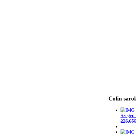
Colin saro
Szeged 
226,05