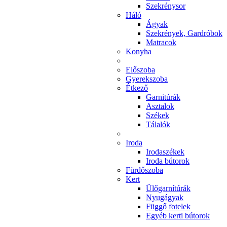
Szekrénysor
Háló
Ágyak
Szekrények, Gardróbok
Matracok
Konyha
Előszoba
Gyerekszoba
Étkező
Garnitúrák
Asztalok
Székek
Tálalók
Iroda
Irodaszékek
Iroda bútorok
Fürdőszoba
Kert
Ülőgarnítúrák
Nyugágyak
Függő fotelek
Egyéb kerti bútorok