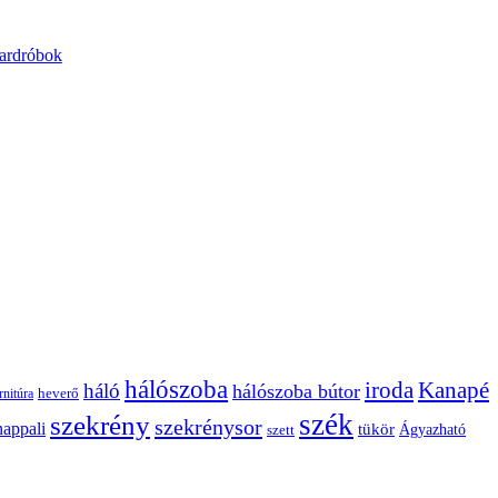
ardróbok
hálószoba
Kanapé
iroda
háló
hálószoba bútor
heverő
rnitúra
szék
szekrény
szekrénysor
nappali
tükör
Ágyazható
szett