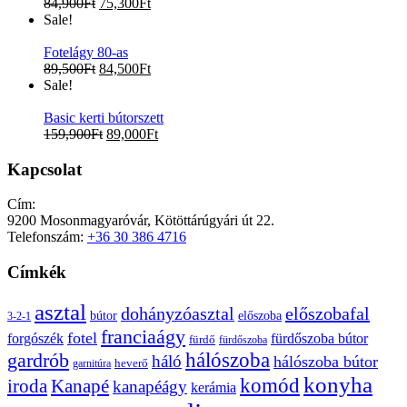
84,900
Ft
75,300
Ft
Sale!
Fotelágy 80-as
89,500
Ft
84,500
Ft
Sale!
Basic kerti bútorszett
159,900
Ft
89,000
Ft
Kapcsolat
Cím:
9200 Mosonmagyaróvár, Kötöttárúgyári út 22.
Telefonszám:
+36 30 386 4716
Címkék
asztal
előszobafal
dohányzóasztal
bútor
előszoba
3-2-1
franciaágy
fotel
forgószék
fürdőszoba bútor
fürdő
fürdőszoba
gardrób
hálószoba
háló
hálószoba bútor
heverő
garnitúra
konyha
komód
Kanapé
iroda
kanapéágy
kerámia