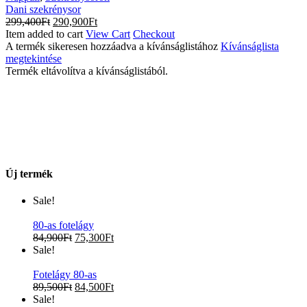
Dani szekrénysor
299,400
Ft
290,900
Ft
Item added to cart
View Cart
Checkout
A termék sikeresen hozzáadva a kívánságlistához
Kívánságlista
megtekintése
Termék eltávolítva a kívánságlistából.
Új termék
Sale!
80-as fotelágy
84,900
Ft
75,300
Ft
Sale!
Fotelágy 80-as
89,500
Ft
84,500
Ft
Sale!