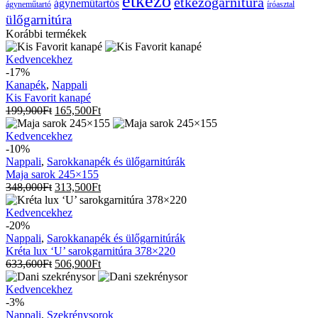
étkező
étkezőgarnitúra
ágyneműtartós
ágyneműtartó
íróasztal
ülőgarnitúra
Korábbi termékek
Kis
Kedvencekhez
Favorit
-17%
kanapé
Kanapék
,
Nappali
Kis Favorit kanapé
199,900
Ft
165,500
Ft
Maja
Kedvencekhez
sarok
-10%
245×155
Nappali
,
Sarokkanapék és ülőgarnitúrák
Maja sarok 245×155
348,000
Ft
313,500
Ft
Kréta
Kedvencekhez
lux
-20%
‘U’
Nappali
,
Sarokkanapék és ülőgarnitúrák
sarokgarnitúra
Kréta lux ‘U’ sarokgarnitúra 378×220
378×220
633,600
Ft
506,900
Ft
Dani
Kedvencekhez
szekrénysor
-3%
Nappali
,
Szekrénysorok