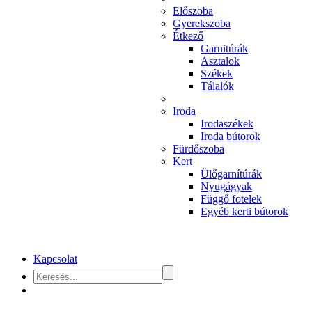
Előszoba
Gyerekszoba
Étkező
Garnitúrák
Asztalok
Székek
Tálalók
Iroda
Irodaszékek
Iroda bútorok
Fürdőszoba
Kert
Ülőgarnítúrák
Nyugágyak
Függő fotelek
Egyéb kerti bútorok
Kapcsolat