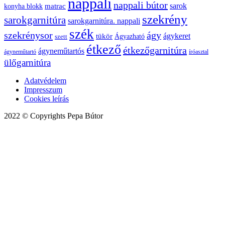
nappali
nappali bútor
sarok
konyha blokk
matrac
szekrény
sarokgarnitúra
sarokgarnitúra. nappali
szék
szekrénysor
ágy
ágykeret
tükör
Ágyazható
szett
étkező
étkezőgarnitúra
ágyneműtartós
ágyneműtartó
íróasztal
ülőgarnitúra
Adatvédelem
Impresszum
Cookies leírás
2022 © Copyrights Pepa Bútor