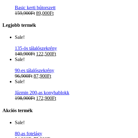
Basic kerti bútorszett
159,900
Ft
89,000
Ft
Legjobb termék
Sale!
135-ös tálalószekrény
140,900
Ft
122,500
Ft
Sale!
90-es tálalószekrény
96,900
Ft
87,900
Ft
Sale!
Jázmin 200-as konyhablokk
198,900
Ft
172,900
Ft
Akciós termék
Sale!
80-as fotelágy