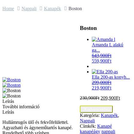
Home
Nappali
Kanapék
Boston
Boston
Amanda L alakú
ga...
643,900
Ft
559,900
Ft
Ella 200-as konyh...
299,000
Ft
219,900
Ft
230,900
Ft
209,900
Ft
Leírás
További információ

Kedvencekhez
Leírás
Kategória:
Kanapék
,
Nappali
Hullámrugós ülő és fekvőfelülettel.
Címkék:
Kanapé
Agyazható és ágyneműtartós kanapé.
kanapéágy
nappali
Rendelhető több színben.