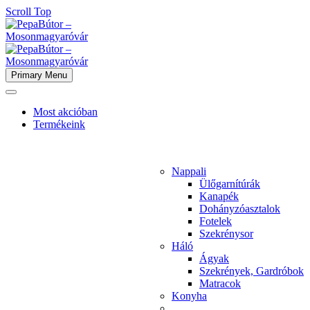
Scroll Top
Primary Menu
Most akcióban
Termékeink
Nappali
Ülőgarnítúrák
Kanapék
Dohányzóasztalok
Fotelek
Szekrénysor
Háló
Ágyak
Szekrények, Gardróbok
Matracok
Konyha