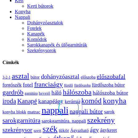
Kert
Kerti bútorok
Konyha
Nappali
Dohányzóasztalok
Fotelek
Kanapék
Komódok
Sarokkanapék és ülőgarnitúrák
Szekrénysorok
Címkék
asztal
előszobafal
dohányzóasztal
bútor
előszoba
3-2-1
franciaágy
fotel
forgószék
fürdőszoba bútor
fürdő
fürdőszoba
gardrób
hálószoba
háló
hálószoba bútor
heverő
garnitúra
konyha
komód
Kanapé
iroda
kanapéágy
kerámia
nappali
nappali bútor
sarok
konyha blokk
matrac
szekrény
sarokgarnitúra
sarokgarnitúra. nappali
szék
szekrénysor
ágy
ágykeret
tükör
Ágyazható
szett