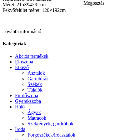
Megosztás:
Méret: 215×94×92cm
Fekvőfelület méret: 120×192cm
További információ
Kategóriák
Akciós termékek
Előszoba
Étkező
Asztalok
Garnitúrák
Székek
Tálalók
Fürdőszoba
Gyerekszoba
Háló
Ágyak
Matracok
Szekrények, gardróbok
Iroda
Forgószékek/íróasztalok