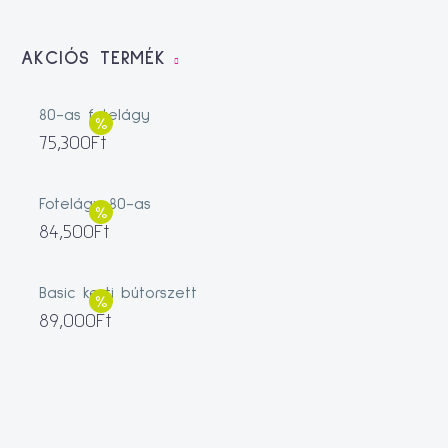
AKCIÓS TERMÉK
80-as fotelágy
75,300
Ft
Fotelágy 80-as
84,500
Ft
Basic kerti bútorszett
89,000
Ft