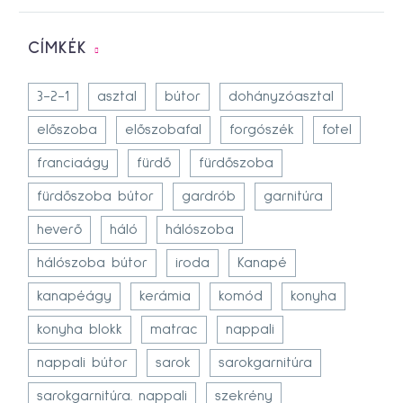
CÍMKÉK
3-2-1
asztal
bútor
dohányzóasztal
előszoba
előszobafal
forgószék
fotel
franciaágy
fürdő
fürdőszoba
fürdőszoba bútor
gardrób
garnitúra
heverő
háló
hálószoba
hálószoba bútor
iroda
Kanapé
kanapéágy
kerámia
komód
konyha
konyha blokk
matrac
nappali
nappali bútor
sarok
sarokgarnitúra
sarokgarnitúra. nappali
szekrény