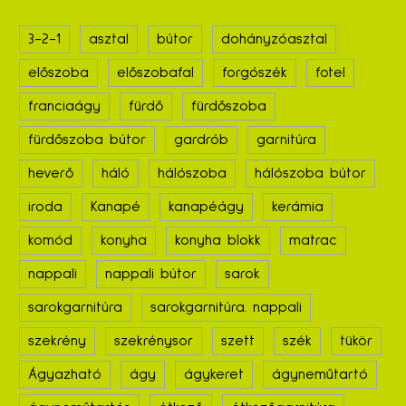
3-2-1
asztal
bútor
dohányzóasztal
előszoba
előszobafal
forgószék
fotel
franciaágy
fürdő
fürdőszoba
fürdőszoba bútor
gardrób
garnitúra
heverő
háló
hálószoba
hálószoba bútor
iroda
Kanapé
kanapéágy
kerámia
komód
konyha
konyha blokk
matrac
nappali
nappali bútor
sarok
sarokgarnitúra
sarokgarnitúra. nappali
szekrény
szekrénysor
szett
szék
tükör
Ágyazható
ágy
ágykeret
ágyneműtartó