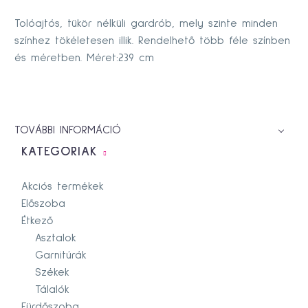
Tolóajtós, tükör nélküli gardrób, mely szinte minden
színhez tökéletesen illik. Rendelhető több féle színben
és méretben. Méret:239 cm
TOVÁBBI INFORMÁCIÓ
KATEGÓRIÁK
Akciós termékek
Előszoba
Étkező
Asztalok
Garnitúrák
Székek
Tálalók
Fürdőszoba