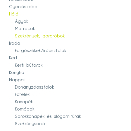
Gyerekszoba
Háló
Ágyak
Matracok
Szekrények, gardróbok
Iroda
Forgószékek/íróasztalok
Kert
Kerti bútorok
Konyha
Nappali
Dohányzóasztalok
Fotelek
Kanapék
Komódok
Sarokkanapék és ülőgarnitúrák
Szekrénysorok