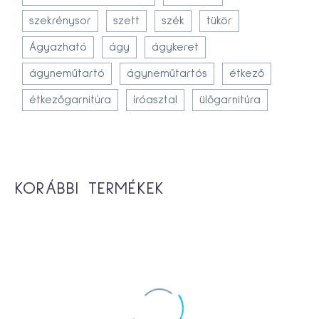
szekrénysor
szett
szék
tükör
Ágyazható
ágy
ágykeret
ágyneműtartó
ágyneműtartós
étkező
étkezőgarnitúra
íróasztal
ülőgarnitúra
KORÁBBI TERMÉKEK
-3%
Nizza gardrób 240-es
237,600
Ft
245,100
Ft