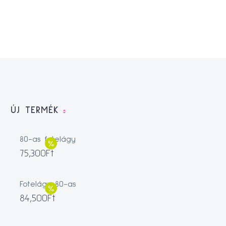
ÚJ TERMÉK
80-as fotelágy
75,300
Ft
Fotelágy 80-as
84,500
Ft