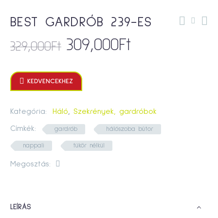
BEST GARDRÓB 239-ES
309,000
Ft
329,000
Ft

KEDVENCEKHEZ
Kategória:
Háló
,
Szekrények, gardróbok
Címkék:
gardrób
hálószoba bútor
nappali
tükör nélkül
Megosztás:
LEÍRÁS