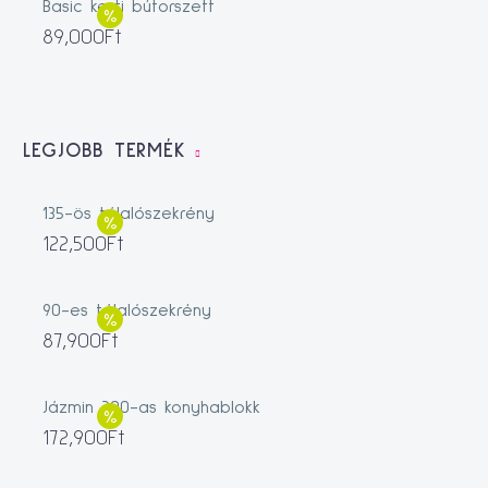
Basic kerti bútorszett
89,000
Ft
LEGJOBB TERMÉK
135-ös tálalószekrény
122,500
Ft
90-es tálalószekrény
87,900
Ft
Jázmin 200-as konyhablokk
172,900
Ft