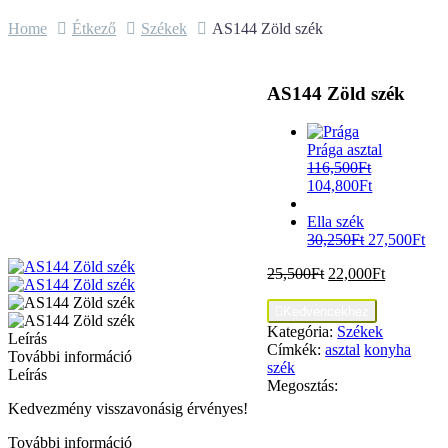
Home
Étkező
Székek
AS144 Zöld szék
AS144 Zöld szék
Prága asztal
116,500
Ft
104,800
Ft
Ella szék
30,250
Ft
27,500
Ft
25,500
Ft
22,000
Ft

Kedvencekhez
Kategória:
Székek
Leírás
Címkék:
asztal
konyha
További információ
szék
Leírás
Megosztás:
Kedvezmény visszavonásig érvényes!
További információ