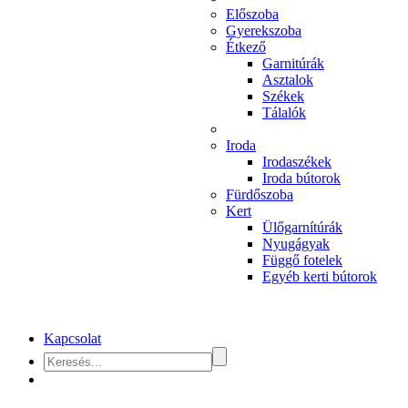
Előszoba
Gyerekszoba
Étkező
Garnitúrák
Asztalok
Székek
Tálalók
Iroda
Irodaszékek
Iroda bútorok
Fürdőszoba
Kert
Ülőgarnítúrák
Nyugágyak
Függő fotelek
Egyéb kerti bútorok
Kapcsolat