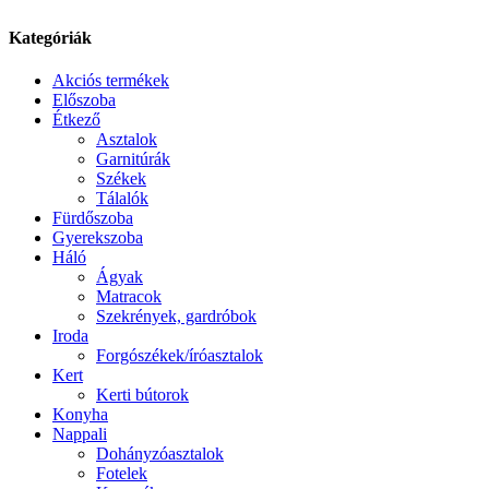
Kategóriák
Akciós termékek
Előszoba
Étkező
Asztalok
Garnitúrák
Székek
Tálalók
Fürdőszoba
Gyerekszoba
Háló
Ágyak
Matracok
Szekrények, gardróbok
Iroda
Forgószékek/íróasztalok
Kert
Kerti bútorok
Konyha
Nappali
Dohányzóasztalok
Fotelek