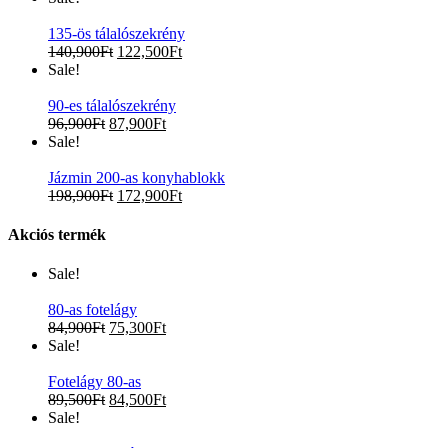
135-ös tálalószekrény
140,900
Ft
122,500
Ft
Sale!
90-es tálalószekrény
96,900
Ft
87,900
Ft
Sale!
Jázmin 200-as konyhablokk
198,900
Ft
172,900
Ft
Akciós termék
Sale!
80-as fotelágy
84,900
Ft
75,300
Ft
Sale!
Fotelágy 80-as
89,500
Ft
84,500
Ft
Sale!