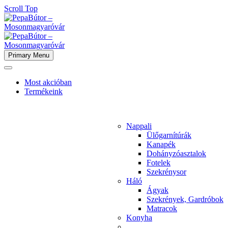
Scroll Top
Primary Menu
Most akcióban
Termékeink
Nappali
Ülőgarnítúrák
Kanapék
Dohányzóasztalok
Fotelek
Szekrénysor
Háló
Ágyak
Szekrények, Gardróbok
Matracok
Konyha