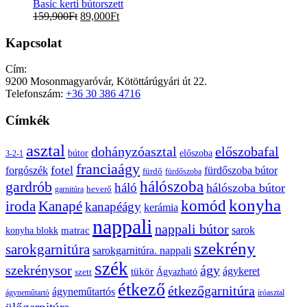
Basic kerti bútorszett
159,900
Ft
89,000
Ft
Kapcsolat
Cím:
9200 Mosonmagyaróvár, Kötöttárúgyári út 22.
Telefonszám:
+36 30 386 4716
Címkék
asztal
előszobafal
dohányzóasztal
bútor
előszoba
3-2-1
franciaágy
fotel
forgószék
fürdőszoba bútor
fürdő
fürdőszoba
gardrób
hálószoba
háló
hálószoba bútor
heverő
garnitúra
konyha
komód
Kanapé
iroda
kanapéágy
kerámia
nappali
nappali bútor
sarok
konyha blokk
matrac
szekrény
sarokgarnitúra
sarokgarnitúra. nappali
szék
szekrénysor
ágy
ágykeret
tükör
Ágyazható
szett
étkező
étkezőgarnitúra
ágyneműtartós
ágyneműtartó
íróasztal