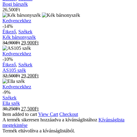
Bogi bárszék
26,500
Ft
Kék
Kedvencekhez
bársonyszék
-14%
Étkező
,
Székek
Kék bársonyszék
34,900
Ft
29,900
Ft
AS105
Kedvencekhez
szék
-10%
Étkező
,
Székek
AS105 szék
32,500
Ft
29,200
Ft
Ella
Kedvencekhez
szék
-9%
Székek
Ella szék
30,250
Ft
27,500
Ft
Item added to cart
View Cart
Checkout
A termék sikeresen hozzáadva a kívánságlistához
Kívánságlista
megtekintése
Termék eltávolítva a kívánságlistából.