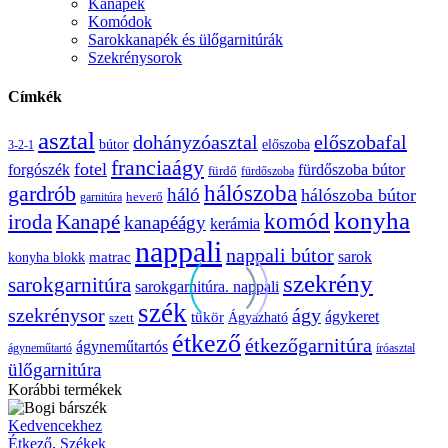
Kanapék
Komódok
Sarokkanapék és ülőgarnitúrák
Szekrénysorok
Címkék
asztal
előszobafal
dohányzóasztal
bútor
előszoba
3-2-1
franciaágy
fotel
forgószék
fürdőszoba bútor
fürdő
fürdőszoba
gardrób
hálószoba
háló
hálószoba bútor
heverő
garnitúra
konyha
komód
Kanapé
iroda
kanapéágy
kerámia
nappali
nappali bútor
sarok
konyha blokk
matrac
szekrény
sarokgarnitúra
sarokgarnitúra. nappali
szék
szekrénysor
ágy
ágykeret
tükör
Ágyazható
szett
étkező
étkezőgarnitúra
ágyneműtartós
ágyneműtartó
íróasztal
ülőgarnitúra
Korábbi termékek
Bogi
Kedvencekhez
bárszék
Étkező
,
Székek