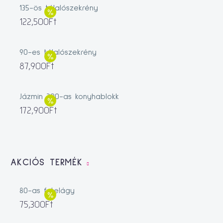
135-ös tálalószekrény
122,500
Ft
90-es tálalószekrény
87,900
Ft
Jázmin 200-as konyhablokk
172,900
Ft
AKCIÓS TERMÉK
80-as fotelágy
75,300
Ft