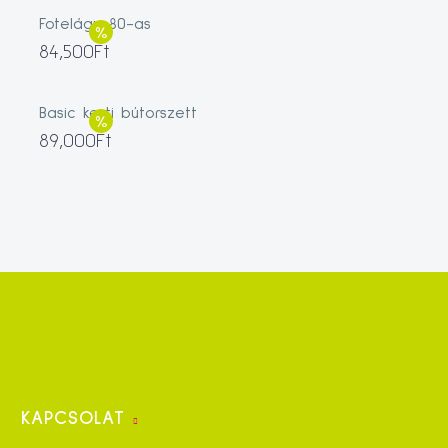
Fotelágy 80-as
84,500
Ft
Basic kerti bútorszett
89,000
Ft
KAPCSOLAT