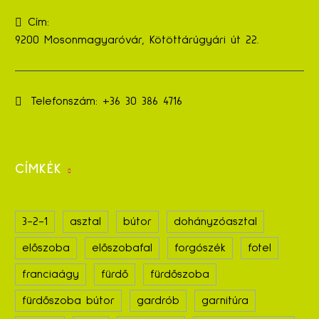
Cím:
9200 Mosonmagyaróvár, Kötöttárúgyári út 22.
Telefonszám:
+36 30 386 4716
CÍMKÉK
3-2-1
asztal
bútor
dohányzóasztal
előszoba
előszobafal
forgószék
fotel
franciaágy
fürdő
fürdőszoba
fürdőszoba bútor
gardrób
garnitúra