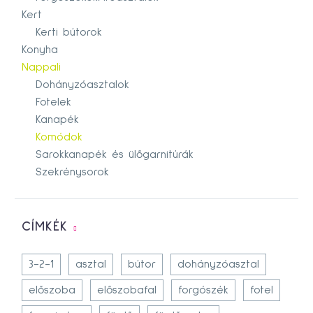
Kert
Kerti bútorok
Konyha
Nappali
Dohányzóasztalok
Fotelek
Kanapék
Komódok
Sarokkanapék és ülőgarnitúrák
Szekrénysorok
CÍMKÉK
3-2-1
asztal
bútor
dohányzóasztal
előszoba
előszobafal
forgószék
fotel