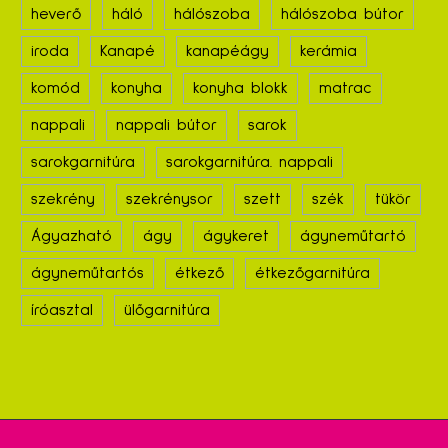
heverő
háló
hálószoba
hálószoba bútor
iroda
Kanapé
kanapéágy
kerámia
komód
konyha
konyha blokk
matrac
nappali
nappali bútor
sarok
sarokgarnitúra
sarokgarnitúra. nappali
szekrény
szekrénysor
szett
szék
tükör
Ágyazható
ágy
ágykeret
ágyneműtartó
ágyneműtartós
étkező
étkezőgarnitúra
íróasztal
ülőgarnitúra