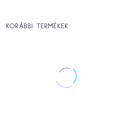
KORÁBBI TERMÉKEK
-21%
Life kanapé
209,000
Ft
265,000
Ft
-10%
Maja ‘U’ sarokgarnitúra 180x320x160
409,000
Ft
454,000
Ft