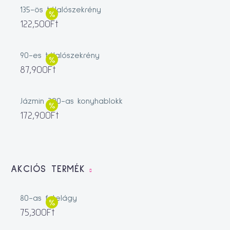
135-ös tálalószekrény
122,500
Ft
90-es tálalószekrény
87,900
Ft
Jázmin 200-as konyhablokk
172,900
Ft
AKCIÓS TERMÉK
80-as fotelágy
75,300
Ft