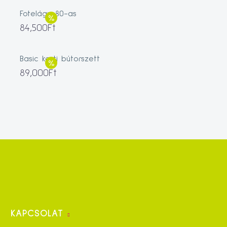
Fotelágy 80-as
84,500
Ft
Basic kerti bútorszett
89,000
Ft
KAPCSOLAT