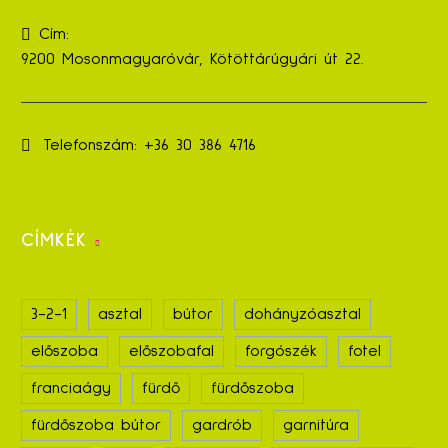
Cím:
9200 Mosonmagyaróvár, Kötöttárúgyári út 22.
Telefonszám:
+36 30 386 4716
CÍMKÉK
3-2-1
asztal
bútor
dohányzóasztal
előszoba
előszobafal
forgószék
fotel
franciaágy
fürdő
fürdőszoba
fürdőszoba bútor
gardrób
garnitúra