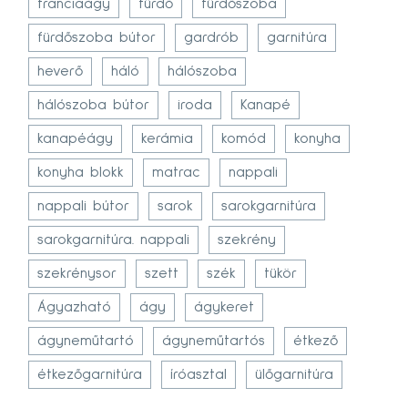
franciaágy
fürdő
fürdőszoba
fürdőszoba bútor
gardrób
garnitúra
heverő
háló
hálószoba
hálószoba bútor
iroda
Kanapé
kanapéágy
kerámia
komód
konyha
konyha blokk
matrac
nappali
nappali bútor
sarok
sarokgarnitúra
sarokgarnitúra. nappali
szekrény
szekrénysor
szett
szék
tükör
Ágyazható
ágy
ágykeret
ágyneműtartó
ágyneműtartós
étkező
étkezőgarnitúra
íróasztal
ülőgarnitúra