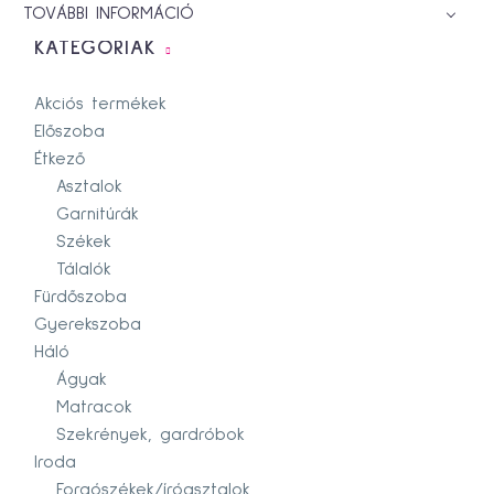
TOVÁBBI INFORMÁCIÓ
KATEGÓRIÁK
Akciós termékek
Előszoba
Étkező
Asztalok
Garnitúrák
Székek
Tálalók
Fürdőszoba
Gyerekszoba
Háló
Ágyak
Matracok
Szekrények, gardróbok
Iroda
Forgószékek/íróasztalok