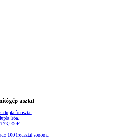
mítógép asztal
upla íróa...
t
73,900
Ft