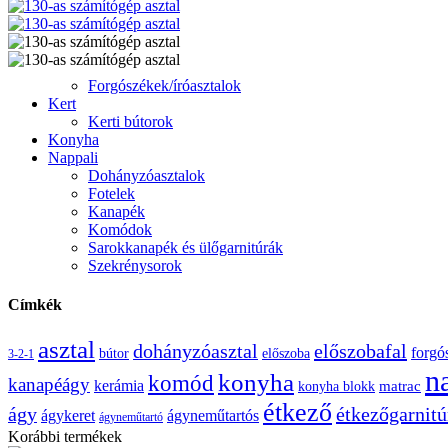
Forgószékek/íróasztalok
Kert
Kerti bútorok
Konyha
Nappali
Dohányzóasztalok
Fotelek
Kanapék
Komódok
Sarokkanapék és ülőgarnitúrák
Szekrénysorok
Címkék
asztal
előszobafal
dohányzóasztal
forgó
bútor
előszoba
3-2-1
n
konyha
komód
kanapéágy
kerámia
konyha blokk
matrac
étkező
étkezőgarnitú
ágy
ágykeret
ágyneműtartós
ágyneműtartó
Korábbi termékek