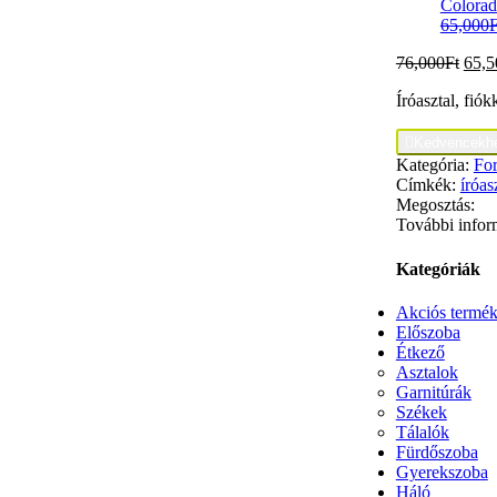
Colorado
65,000
F
76,000
Ft
65,5
Íróasztal, fió

Kedvencekh
Kategória:
For
Címkék:
íróas
Megosztás:
További infor
Kategóriák
Akciós termé
Előszoba
Étkező
Asztalok
Garnitúrák
Székek
Tálalók
Fürdőszoba
Gyerekszoba
Háló