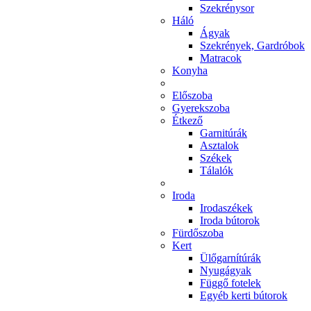
Szekrénysor
Háló
Ágyak
Szekrények, Gardróbok
Matracok
Konyha
Előszoba
Gyerekszoba
Étkező
Garnitúrák
Asztalok
Székek
Tálalók
Iroda
Irodaszékek
Iroda bútorok
Fürdőszoba
Kert
Ülőgarnítúrák
Nyugágyak
Függő fotelek
Egyéb kerti bútorok