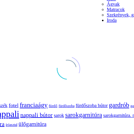
Ágyak
Matracok
Szekrények, g
Iroda
franciaágy
gardrób
fotel
szék
fürdőszoba bútor
fürdő
fürdőszoba
ga
appali
sarokgarnitúra
nappali bútor
sarokgarnitúra. 
sarok
ra
ülőgarnitúra
íróasztal