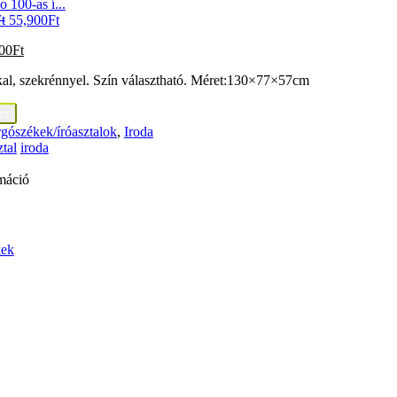
 100-as í...
t
55,900
Ft
00
Ft
kkal, szekrénnyel. Szín választható. Méret:130×77×57cm
ez
gószékek/íróasztalok
,
Iroda
ztal
iroda
máció
kek