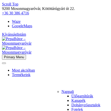
Scroll Top
9200 Mosonmagyaróvár, Kötöttárúgyári út 22.
+36 30 386 4716
Waze
GoogleMaps
Kívánságlistám
Primary Menu
Most akcióban
Termékeink
Nappali
Ülőgarnítúrák
Kanapék
Dohányzóasztalok
Fotelek