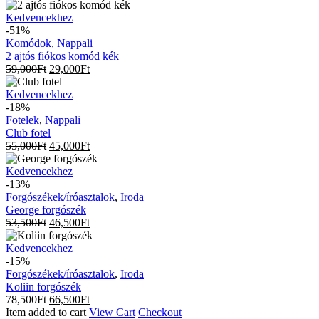
2
Kedvencekhez
ajtós
-51%
fiókos
Komódok
,
Nappali
komód
2 ajtós fiókos komód kék
kék
59,000
Ft
29,000
Ft
Club
Kedvencekhez
fotel
-18%
Fotelek
,
Nappali
Club fotel
55,000
Ft
45,000
Ft
George
Kedvencekhez
forgószék
-13%
Forgószékek/íróasztalok
,
Iroda
George forgószék
53,500
Ft
46,500
Ft
Koliin
Kedvencekhez
forgószék
-15%
Forgószékek/íróasztalok
,
Iroda
Koliin forgószék
78,500
Ft
66,500
Ft
Item added to cart
View Cart
Checkout