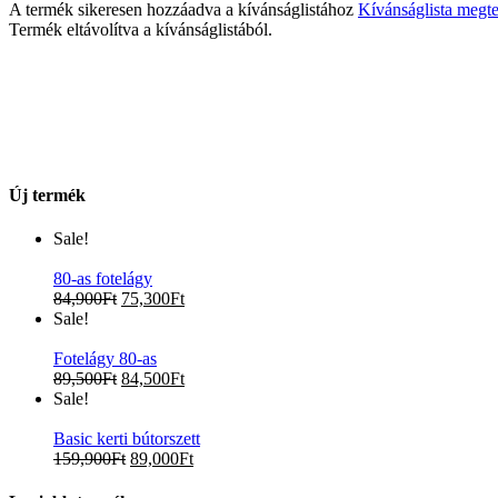
A termék sikeresen hozzáadva a kívánságlistához
Kívánságlista megte
Termék eltávolítva a kívánságlistából.
Új termék
Sale!
80-as fotelágy
84,900
Ft
75,300
Ft
Sale!
Fotelágy 80-as
89,500
Ft
84,500
Ft
Sale!
Basic kerti bútorszett
159,900
Ft
89,000
Ft