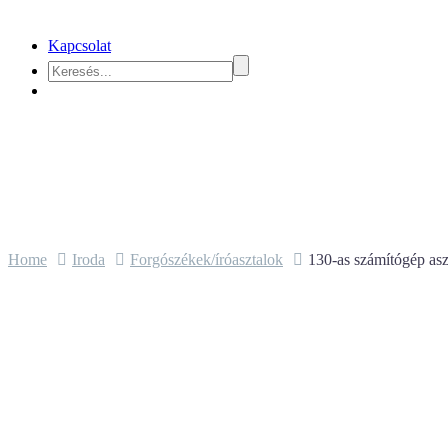
Kapcsolat
Home
Iroda
Forgószékek/íróasztalok
130-as számítógép asz