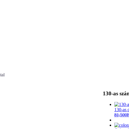
tal
130-as szá
130-as d
81,500
F