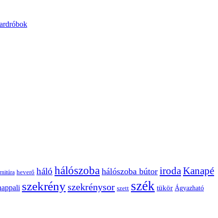
ardróbok
hálószoba
Kanapé
iroda
háló
hálószoba bútor
heverő
rnitúra
szék
szekrény
szekrénysor
nappali
tükör
Ágyazható
szett