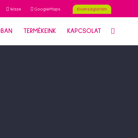
Waze
GoogleMaps
Kívánságlistám
ÓBAN
TERMÉKEINK
KAPCSOLAT