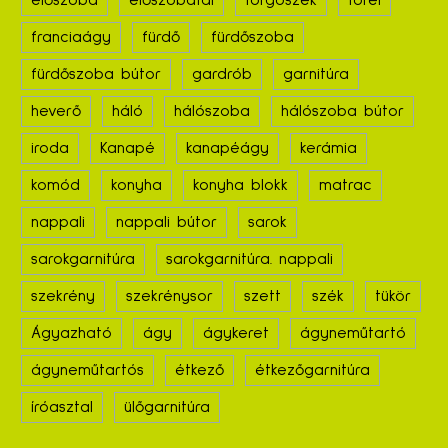
előszoba
előszobafal
forgószék
fotel
franciaágy
fürdő
fürdőszoba
fürdőszoba bútor
gardrób
garnitúra
heverő
háló
hálószoba
hálószoba bútor
iroda
Kanapé
kanapéágy
kerámia
komód
konyha
konyha blokk
matrac
nappali
nappali bútor
sarok
sarokgarnitúra
sarokgarnitúra. nappali
szekrény
szekrénysor
szett
szék
tükör
Ágyazható
ágy
ágykeret
ágyneműtartó
ágyneműtartós
étkező
étkezőgarnitúra
íróasztal
ülőgarnitúra